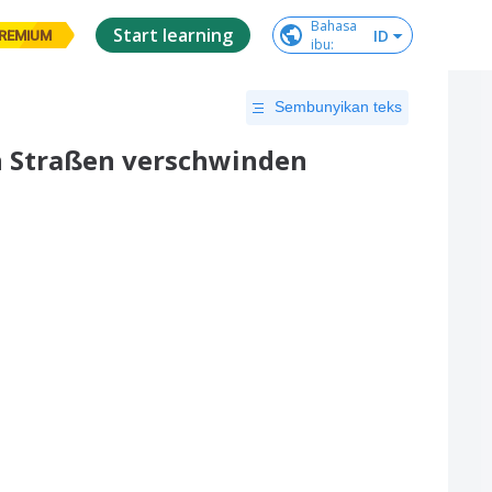
Bahasa

Start learning
ID
REMIUM
ibu
:
Sembunyikan teks
en Straßen verschwinden