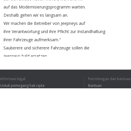
auf
das
Modernisierungsprogramm
warten
.
Deshalb
gehen
wir
es
langsam
an
.
Wir
machen
die
Betreiber
von
Jeepneys
auf
ihre
Verantwortung
und
ihre
Pflicht
zur
Instandhaltung
ihrer
Fahrzeuge
aufmerksam
."
Sauberere
und
sicherere
Fahrzeuge
sollen
die
Jeepneys
bald
ersetzen
.
Doch
die
Anschaffungskosten
mit
umgerechnet
mehr
als
30.000
Euro
sind
für
viele
Fahrer
zu
hoch
.
Informasi legal
Pertolongan dan bantuan
Sie
wollen
ihre
Schätzchen
nicht
kampflos
Untuk pemegang hak cipta
Bantuan
aufgeben
.
Kebijakan Privasi
FAQ
Terms of Use
Ekstensi peramban