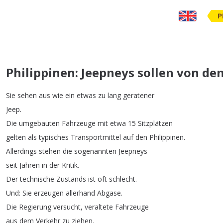
P
Philippinen: Jeepneys sollen von d
Sie
sehen
aus
wie
ein
etwas
zu
lang
geratener
Jeep
.
Die
umgebauten
Fahrzeuge
mit
etwa
15
Sitzplätzen
gelten
als
typisches
Transportmittel
auf
den
Philippinen
.
Allerdings
stehen
die
sogenannten
Jeepneys
seit
Jahren
in
der
Kritik
.
Der
technische
Zustands
ist
oft
schlecht
.
Und
:
Sie
erzeugen
allerhand
Abgase
.
Die
Regierung
versucht
,
veraltete
Fahrzeuge
aus
dem
Verkehr
zu
ziehen
.