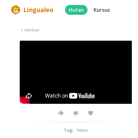
Hutan
Kursus
Kembali
Tag
:
News