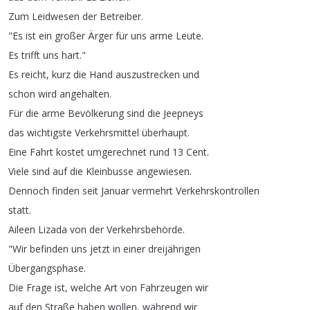
Zum
Leidwesen
der
Betreiber
.
"
Es
ist
ein
großer
Ärger
für
uns
arme
Leute
.
Es
trifft
uns
hart
."
Es
reicht
,
kurz
die
Hand
auszustrecken
und
schon
wird
angehalten
.
Für
die
arme
Bevölkerung
sind
die
Jeepneys
das
wichtigste
Verkehrsmittel
überhaupt
.
Eine
Fahrt
kostet
umgerechnet
rund
13
Cent
.
Viele
sind
auf
die
Kleinbusse
angewiesen
.
Dennoch
finden
seit
Januar
vermehrt
Verkehrskontrollen
statt
.
Aileen
Lizada
von
der
Verkehrsbehörde
.
"
Wir
befinden
uns
jetzt
in
einer
dreijährigen
Übergangsphase
.
Die
Frage
ist
,
welche
Art
von
Fahrzeugen
wir
auf
den
Straße
haben
wollen
,
während
wir