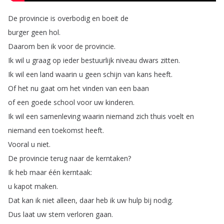
De
provincie
is
overbodig
en
boeit
de
burger
geen
hol
.
Daarom
ben
ik
voor
de
provincie
.
Ik
wil
u
graag
op
ieder
bestuurlijk
niveau
dwars
zitten
.
Ik
wil
een
land
waarin
u
geen
schijn
van
kans
heeft
.
Of
het
nu
gaat
om
het
vinden
van
een
baan
of
een
goede
school
voor
uw
kinderen
.
Ik
wil
een
samenleving
waarin
niemand
zich
thuis
voelt
en
niemand
een
toekomst
heeft
.
Vooral
u
niet
.
De
provincie
terug
naar
de
kerntaken
?
Ik
heb
maar
één
kerntaak
:
u
kapot
maken
.
Dat
kan
ik
niet
alleen
,
daar
heb
ik
uw
hulp
bij
nodig
.
Dus
laat
uw
stem
verloren
gaan
.