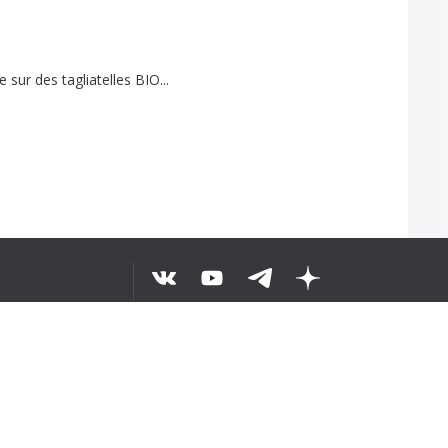
e
sur
des
tagliatelles
BIO
...
ELURUH TEKS
©
2026