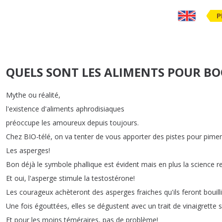
P
QUELS SONT LES ALIMENTS POUR BO
Mythe
ou
réalité
,
l'existence
d'aliments
aphrodisiaques
préoccupe
les
amoureux
depuis
toujours
.
Chez
BIO-télé
,
on
va
tenter
de
vous
apporter
des
pistes
pour
pimen
Les
asperges
!
Bon
déjà
le
symbole
phallique
est
évident
mais
en
plus
la
science
r
Et
oui
,
l'asperge
stimule
la
testostérone
!
Les
courageux
achèteront
des
asperges
fraiches
qu'ils
feront
bouilli
Une
fois
égouttées
,
elles
se
dégustent
avec
un
trait
de
vinaigrette
Et
pour
les
moins
téméraires
,
pas
de
problème
!