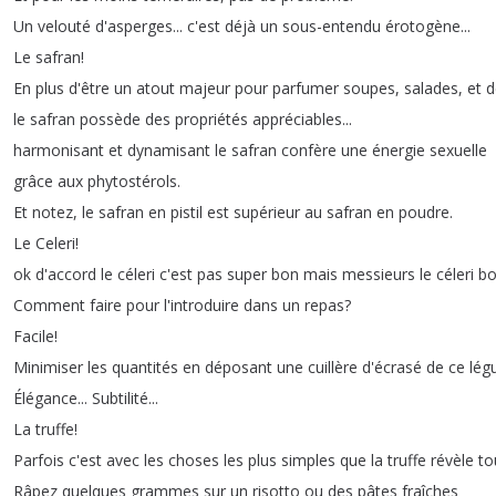
Un
velouté
d'asperges
...
c'est
déjà
un
sous-entendu
érotogène
...
Le
safran
!
En
plus
d'être
un
atout
majeur
pour
parfumer
soupes
,
salades
,
et
d
le
safran
possède
des
propriétés
appréciables
...
harmonisant
et
dynamisant
le
safran
confère
une
énergie
sexuelle
grâce
aux
phytostérols
.
Et
notez
,
le
safran
en
pistil
est
supérieur
au
safran
en
poudre
.
Le
Celeri
!
ok
d'accord
le
céleri
c'est
pas
super
bon
mais
messieurs
le
céleri
bo
Comment
faire
pour
l'introduire
dans
un
repas
?
Facile
!
Minimiser
les
quantités
en
déposant
une
cuillère
d'écrasé
de
ce
lég
Élégance
...
Subtilité
...
La
truffe
!
Parfois
c'est
avec
les
choses
les
plus
simples
que
la
truffe
révèle
to
Râpez
quelques
grammes
sur
un
risotto
ou
des
pâtes
fraîches