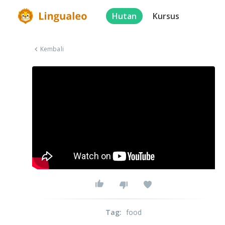
Hutan
Kursus
Kembali
Tag
:
food