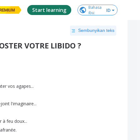
Bahasa

Start learning
ID
REMIUM
ibu
:
Sembunyikan teks
OSTER VOTRE LIBIDO ?
ter
vos
agapes
...
ejoint
l'imaginaire
...
r
à
feu
doux
...
safranée
.