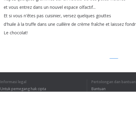
et
vous
entrez
dans
un
nouvel
espace
olfactif
...
Et
si
vous
n'êtes
pas
cuisinier
,
versez
quelques
gouttes
d'huile
à
la
truffe
dans
une
cuillère
de
crème
fraîche
et
laissez
fondr
Le
chocolat
!
1
2
Informasi legal
Pertolongan dan bantuan
Untuk pemegang hak cipta
Bantuan
SAYA MENGERTI S
Kebijakan Privasi
FAQ
Terms of Use
Ekstensi peramban