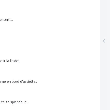
esserts
...
ost
la
libido
!
ume
en
bord
d'assiette
...
ute
sa
splendeur
...