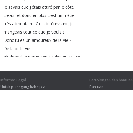
Je
savais
que
j'étais
attiré
par
le
côté
créatif
et
donc
en
plus
c'est
un
métier
très
alimentaire
.
C'est
intéressant
,
je
mangeais
tout
ce
que
je
voulais
.
Donc
tu
es
un
amoureux
de
la
vie
?
De
la
belle
vie
...
ok
donc
à
la
sortie
des
études
qu'est-ce
qu'il
se
passe
?
A
la
sortie
des
études
donc
je
Informasi legal
Pertolongan dan bantuan
rentre
dans
l'industrie
agroalimentaire
Untuk pemegang hak cipta
Bantuan
YOPLAIT
,
CANDIA
...
Ces
marques
là
Kebijakan Privasi
FAQ
marketing
communication
après
je
fais
un
peu
carrière
dans
la
pub
Terms of Use
LE
PROGRES
DE
LYON
etc
...
Et
je
suis
embauché
un
beau
jour
par
le
Directeur
Général
de
ECCO
qu'était
le
leader
français
du
travail
temporaire
Ekstensi peramban