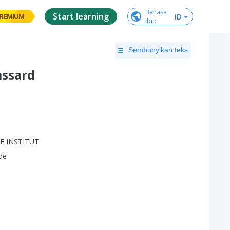
Bahasa

Start learning
ID
REMIUM
ibu
:
Sembunyikan teks
assard
SE
INSTITUT
de