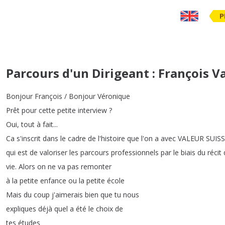
P
Parcours d'un Dirigeant : François V
Bonjour
François
/
Bonjour
Véronique
Prêt
pour
cette
petite
interview
?
Oui
,
tout
à
fait
...
Ca
s'inscrit
dans
le
cadre
de
l'histoire
que
l'on
a
avec
VALEUR
SUIS
qui
est
de
valoriser
les
parcours
professionnels
par
le
biais
du
récit
vie
.
Alors
on
ne
va
pas
remonter
à
la
petite
enfance
ou
la
petite
école
Mais
du
coup
j'aimerais
bien
que
tu
nous
expliques
déjà
quel
a
été
le
choix
de
tes
études