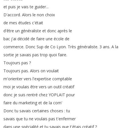
et
puis
je
vais
te
guider
...
D'accord
.
Alors
le
non
choix
de
mes
études
c'était
d'être
un
généraliste
et
donc
après
le
bac
j'ai
décidé
de
faire
une
école
de
commerce
.
Donc
Sup
de
Co
Lyon
.
Très
généraliste
.
3
ans
.
A
la
sortie
je
savais
pas
trop
quoi
faire
.
Toujours
pas
?
Toujours
pas
.
Alors
on
voulait
m'orienter
vers
l'expertise
comptable
moi
je
voulais
être
vers
un
outil
créatif
donc
je
suis
rentré
chez
YOPLAIT
pour
faire
du
marketing
et
de
la
com'
Donc
tu
savais
certaines
choses
:
tu
savais
que
tu
ne
voulais
pas
t'enfermer
dans
une
spécialité
et
tu
savais
que
t'étais
créatif
?