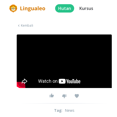
Hutan
Kursus
Kembali
Tag
:
News