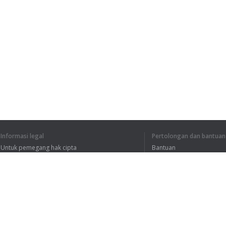
Informasi legal
Pertolongan dan bantuan
Untuk pemegang hak cipta
Bantuan
Kebijakan Privasi
FAQ
Terms of Use
Ekstensi peramban