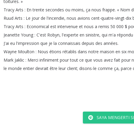
toitures
.
»
Tracy
Arts
:
En
trente
secondes
ou
moins
,
ça
nous
frappe
.
«
Nom
d
Ruud
Arts
:
Le
jour
de
l'incendie
,
nous
avions
cent-quatre-vingt-dix
Tracy
Arts
:
Economical
est
intervenue
et
nous
a
remis
50 000 $
po
Jeanette
Young
:
C'est
Robyn
,
l'experte
en
sinistre
,
qui
m'a
répondu
J'ai
eu
l'impression
que
je
la
connaissais
depuis
des
années
.
Wayne
Moulton
:
Nous
étions
rétablis
dans
notre
maison
en
six
mo
Mark
Jaklic
:
Merci
infiniment
pour
tout
ce
que
vous
avez
fait
pour
n
le
monde
entier
devrait
être
leur
client
;
disons-le
comme
ça
,
parce
SAYA MENGERTI S