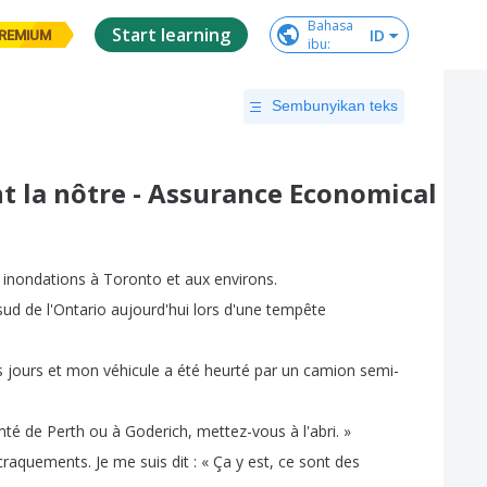
Bahasa

Start learning
ID
REMIUM
ibu
:
Sembunyikan teks
nt la nôtre - Assurance Economical
inondations
à
Toronto
et
aux
environs
.
sud
de
l'Ontario
aujourd'hui
lors
d'une
tempête
s
jours
et
mon
véhicule
a
été
heurté
par
un
camion
semi-
mté
de
Perth
ou
à
Goderich
,
mettez-vous
à
l'abri
.
»
craquements
.
Je
me
suis
dit
:
«
Ça
y
est
,
ce
sont
des