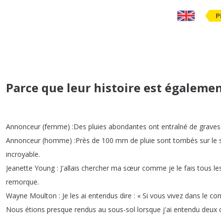
P
Parce que leur histoire est égaleme
Annonceur
(
femme
) :
Des
pluies
abondantes
ont
entraîné
de
graves
Annonceur
(
homme
) :
Près
de
100
mm
de
pluie
sont
tombés
sur
le
incroyable
.
Jeanette
Young
:
J'allais
chercher
ma
sœur
comme
je
le
fais
tous
le
remorque
.
Wayne
Moulton
:
Je
les
ai
entendus
dire
:
«
Si
vous
vivez
dans
le
co
Nous
étions
presque
rendus
au
sous-sol
lorsque
j'ai
entendu
deux