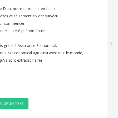
e
Dieu
,
notre
ferme
est
en
feu
.
»
bêtes
et
seulement
six
ont
survécu
.
ur
commencer
.
et
elle
a
été
phénoménale
.
is
grâce
à
Assurance
Economical
.
ous
.
Si
Economical
agit
ainsi
avec
tout
le
monde
,
qu'ils
sont
extraordinaires
.
ELURUH TEKS