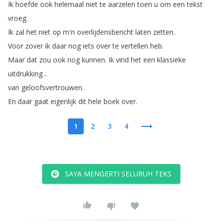
Ik
hoefde
ook
helemaal
niet
te
aarzelen
toen
u
om
een
tekst
vroeg
.
Ik
zal
het
niet
op
m'n
overlijdensbericht
laten
zetten
.
Voor
zover
ik
daar
nog
iets
over
te
vertellen
heb
.
Maar
dat
zou
ook
nog
kunnen
.
Ik
vind
het
een
klassieke
uitdrukking
...
van
geloofsvertrouwen
.
En
daar
gaat
eigenlijk
dit
hele
boek
over
.
1
2
3
4
SAYA MENGERTI SELURUH TEKS