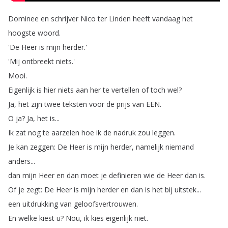
Dominee
en
schrijver
Nico
ter
Linden
heeft
vandaag
het
hoogste
woord
.
'De
Heer
is
mijn
herder
.'
'Mij
ontbreekt
niets
.'
Mooi
.
Eigenlijk
is
hier
niets
aan
her
te
vertellen
of
toch
wel
?
Ja
,
het
zijn
twee
teksten
voor
de
prijs
van
EEN
.
O
ja
?
Ja
,
het
is
...
Ik
zat
nog
te
aarzelen
hoe
ik
de
nadruk
zou
leggen
.
Je
kan
zeggen
:
De
Heer
is
mijn
herder
,
namelijk
niemand
anders
...
dan
mijn
Heer
en
dan
moet
je
definieren
wie
de
Heer
dan
is
.
Of
je
zegt
:
De
Heer
is
mijn
herder
en
dan
is
het
bij
uitstek
...
een
uitdrukking
van
geloofsvertrouwen
.
En
welke
kiest
u
?
Nou
,
ik
kies
eigenlijk
niet
.