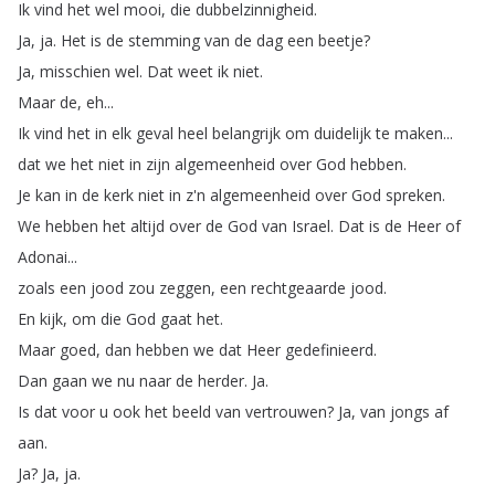
Ik
vind
het
wel
mooi
,
die
dubbelzinnigheid
.
Ja
,
ja
.
Het
is
de
stemming
van
de
dag
een
beetje
?
Ja
,
misschien
wel
.
Dat
weet
ik
niet
.
Maar
de
,
eh
...
Ik
vind
het
in
elk
geval
heel
belangrijk
om
duidelijk
te
maken
...
dat
we
het
niet
in
zijn
algemeenheid
over
God
hebben
.
Je
kan
in
de
kerk
niet
in
z'n
algemeenheid
over
God
spreken
.
We
hebben
het
altijd
over
de
God
van
Israel
.
Dat
is
de
Heer
of
Adonai
...
zoals
een
jood
zou
zeggen
,
een
rechtgeaarde
jood
.
En
kijk
,
om
die
God
gaat
het
.
Maar
goed
,
dan
hebben
we
dat
Heer
gedefinieerd
.
Dan
gaan
we
nu
naar
de
herder
.
Ja
.
Is
dat
voor
u
ook
het
beeld
van
vertrouwen
?
Ja
,
van
jongs
af
aan
.
Ja
?
Ja
,
ja
.