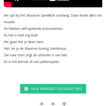
We
zijn
bij
het
Museum
Speelklok
vandaag
.
Daar
draait
alles
om
muziek
.
Ze
hebben
zelf-spelende
instrumenten
.
En
het
is
heel
erg
leuk
!
We
gaan
het
je
laten
zien
!
Hier
zie
je
de
Vlaamse
koning
Gambrinus
.
Die
naar
men
zegt
de
uitvinder
is
van
bier
.
En
in
het
biervat
zit
een
platenspeler
.
SAYA MENGERTI SELURUH TEKS