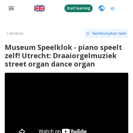
ID
Start learning
Kembali
Sembunyikan teks
Museum Speelklok - piano speelt
zelf! Utrecht: Draaiorgelmuziek
street organ dance organ