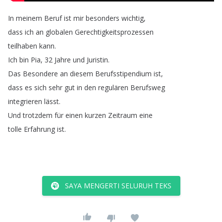
In
meinem
Beruf
ist
mir
besonders
wichtig
,
dass
ich
an
globalen
Gerechtigkeitsprozessen
teilhaben
kann
.
Ich
bin
Pia
, 32
Jahre
und
Juristin
.
Das
Besondere
an
diesem
Berufsstipendium
ist
,
dass
es
sich
sehr
gut
in
den
regulären
Berufsweg
integrieren
lässt
.
Und
trotzdem
für
einen
kurzen
Zeitraum
eine
tolle
Erfahrung
ist
.
SAYA MENGERTI SELURUH TEKS