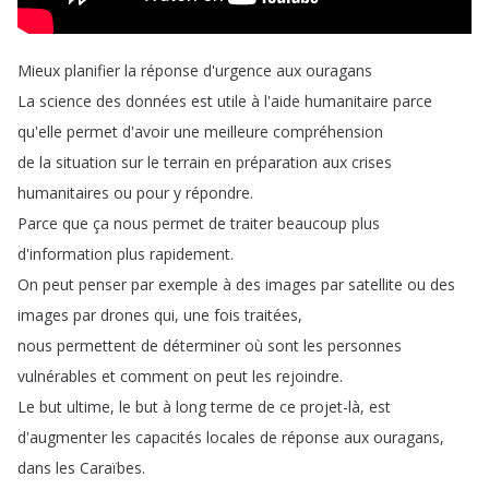
Mieux
planifier
la
réponse
d'urgence
aux
ouragans
La
science
des
données
est
utile
à
l'aide
humanitaire
parce
qu'elle
permet
d'avoir
une
meilleure
compréhension
de
la
situation
sur
le
terrain
en
préparation
aux
crises
humanitaires
ou
pour
y
répondre
.
Parce
que
ça
nous
permet
de
traiter
beaucoup
plus
d'information
plus
rapidement
.
On
peut
penser
par
exemple
à
des
images
par
satellite
ou
des
images
par
drones
qui
,
une
fois
traitées
,
nous
permettent
de
déterminer
où
sont
les
personnes
vulnérables
et
comment
on
peut
les
rejoindre
.
Le
but
ultime
,
le
but
à
long
terme
de
ce
projet-là
,
est
d'augmenter
les
capacités
locales
de
réponse
aux
ouragans
,
dans
les
Caraïbes
.