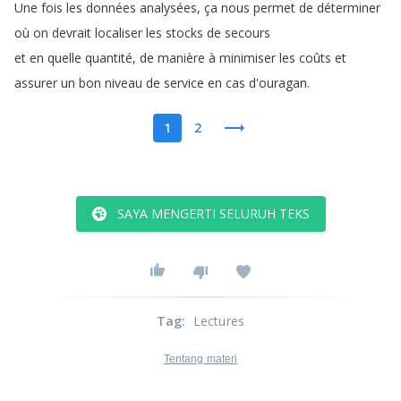
Une
fois
les
données
analysées
,
ça
nous
permet
de
déterminer
où
on
devrait
localiser
les
stocks
de
secours
et
en
quelle
quantité
,
de
manière
à
minimiser
les
coûts
et
assurer
un
bon
niveau
de
service
en
cas
d'ouragan
.
1
2
SAYA MENGERTI SELURUH TEKS
Tag
:
Lectures
Tentang materi