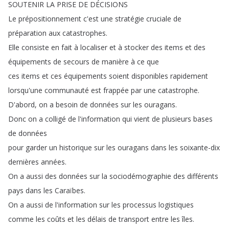
SOUTENIR
LA
PRISE
DE
DÉCISIONS
Le
prépositionnement
c'est
une
stratégie
cruciale
de
préparation
aux
catastrophes
.
Elle
consiste
en
fait
à
localiser
et
à
stocker
des
items
et
des
équipements
de
secours
de
manière
à
ce
que
ces
items
et
ces
équipements
soient
disponibles
rapidement
lorsqu'une
communauté
est
frappée
par
une
catastrophe
.
D'abord
,
on
a
besoin
de
données
sur
les
ouragans
.
Donc
on
a
colligé
de
l'information
qui
vient
de
plusieurs
bases
de
données
pour
garder
un
historique
sur
les
ouragans
dans
les
soixante-dix
dernières
années
.
On
a
aussi
des
données
sur
la
sociodémographie
des
différents
pays
dans
les
Caraïbes
.
On
a
aussi
de
l'information
sur
les
processus
logistiques
comme
les
coûts
et
les
délais
de
transport
entre
les
îles
.