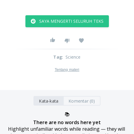
SAYA MENGERTI SELURUH TEKS
Tag
:
Science
Tentang materi
Kata-kata
Komentar (0)
📚
There are no words here yet
Highlight unfamiliar words while reading — they will 