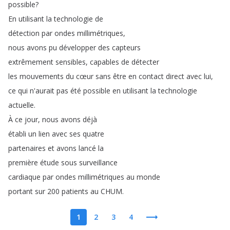
possible
?
En
utilisant
la
technologie
de
détection
par
ondes
millimétriques
,
nous
avons
pu
développer
des
capteurs
extrêmement
sensibles
,
capables
de
détecter
les
mouvements
du
cœur
sans
être
en
contact
direct
avec
lui
,
ce
qui
n'aurait
pas
été
possible
en
utilisant
la
technologie
actuelle
.
À
ce
jour
,
nous
avons
déjà
établi
un
lien
avec
ses
quatre
partenaires
et
avons
lancé
la
première
étude
sous
surveillance
cardiaque
par
ondes
millimétriques
au
monde
portant
sur
200
patients
au
CHUM
.
1
2
3
4