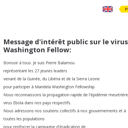
P
Message d'intérêt public sur le viru
Washington Fellow:
Bonsoir
à
tous
.
Je
suis
Pierre
Balamou
représentant
les
27
jeunes
leaders
venant
de
la
Guinée
,
du
Libéria
et
de
la
Sierra
Leone
pour
participer
à
Mandela
Washington
Fellowship
.
Nous
reconnaissons
la
propagation
rapide
de
l'épidémie
meurtrière
virus
Ebola
dans
nos
pays
respectifs
.
Nous
adressons
nos
soutiens
collectifs
à
nos
gouvernements
et
à
toutes
les
populations
pour
renforcer
la
campagne
d'éradication
de