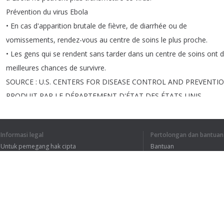
Prévention
du
virus
Ebola
•
En
cas
d'apparition
brutale
de
fièvre
,
de
diarrhée
ou
de
vomissements
,
rendez-vous
au
centre
de
soins
le
plus
proche
.
•
Les
gens
qui
se
rendent
sans
tarder
dans
un
centre
de
soins
ont
d
meilleures
chances
de
survivre
.
SOURCE
:
U
.
S
.
CENTERS
FOR
DISEASE
CONTROL
AND
PREVENTI
PRODUIT
PAR
LE
DÉPARTEMENT
D'ÉTAT
DES
ÉTATS-UNIS
Informasi legal
Pertolongan dan bantuan
Untuk pemegang hak cipta
Bantuan
Kebijakan Privasi
FAQ
Terms of Use
SAYA MENGERTI S
Ekstensi peramban