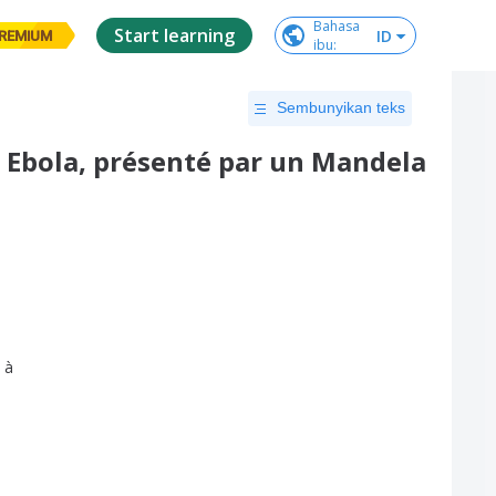
Bahasa

Start learning
ID
REMIUM
ibu
:
Sembunyikan teks
s Ebola, présenté par un Mandela
à