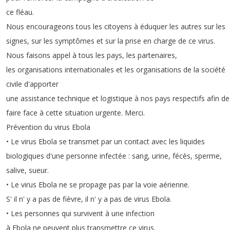
ce
fléau
.
Nous
encourageons
tous
les
citoyens
à
éduquer
les
autres
sur
les
signes
,
sur
les
symptômes
et
sur
la
prise
en
charge
de
ce
virus
.
Nous
faisons
appel
à
tous
les
pays
,
les
partenaires
,
les
organisations
internationales
et
les
organisations
de
la
société
civile
d'apporter
une
assistance
technique
et
logistique
à
nos
pays
respectifs
afin
de
faire
face
à
cette
situation
urgente
.
Merci
.
Prévention
du
virus
Ebola
•
Le
virus
Ebola
se
transmet
par
un
contact
avec
les
liquides
biologiques
d'une
personne
infectée
:
sang
,
urine
,
fécès
,
sperme
,
salive
,
sueur
.
•
Le
virus
Ebola
ne
se
propage
pas
par
la
voie
aérienne
.
S'
il
n'
y
a
pas
de
fièvre
,
il
n'
y
a
pas
de
virus
Ebola
.
•
Les
personnes
qui
survivent
à
une
infection
à
Ebola
ne
peuvent
plus
transmettre
ce
virus
.