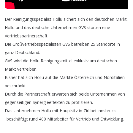
Der
Reinigungsspezialist
Hollu
sichert
sich
den
deutschen
Markt
.
Hollu
und
das
deutsche
Unternehmen
GVS
starten
eine
Vertriebspartnerschaft
.
Die
Großvertriebsspezialisten
GVS
betreiben
25
Standorte
in
ganz
Deutschland
.
GVS
wird
die
Hollu
Reinigungsmittel
exklusiv
am
deutschen
Markt
vertreiben
.
Bisher
hat
sich
Hollu
auf
die
Märkte
Österreich
und
Norditalien
beschränkt
.
Durch
die
Partnerschaft
erwarten
sich
beide
Unternehmen
von
gegenseitigen
Synergieeffekten
zu
profizieren
.
Das
Unternehmen
Hollu
mit
Hauptsitz
in
Zirl
bei
Innsbruck
..
..
beschäftigt
rund
400
Mitarbeiter
für
Vertrieb
und
Entwicklung
.