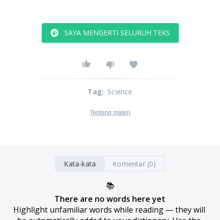
SAYA MENGERTI SELURUH TEKS
Tag
:
Science
Tentang materi
Kata-kata
Komentar (0)
📚
There are no words here yet
Highlight unfamiliar words while reading — they will 