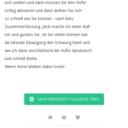
sich
senken
und
dann
müssen
Sie
Ihre
Hüfte
richtig
aktivieren
und
dann
drehen
Sie
sich
so
schnell
wie
Sie
können
-
nach
links
.
Zusammenfassung
:
Jetzt
mache
ich
einen
Ball
vor
und
gucken
Sie
,
ob
Sie
sehen
können
wie
die
laterale
Bewegung
den
Schwung
leitet
und
wie
ich
dann
anschließend
die
Hüfte
dynamisch
und
schnell
drehe
.
Meine
Arme
bleiben
dabei
locker
.
SAYA MENGERTI SELURUH TEKS