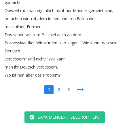
gar
nicht
.
Obwohl
mit
man
eigentlich
nicht
nur
Männer
gemeint
sind
,
brauchen
wir
trotzdem
in
den
anderen
Fällen
die
maskulinen
Formen
.
Das
sehen
wir
zum
Beispiel
auch
an
dem
Possessivartikel
.
Wir
würden
also
sagen
: "
Wie
kann
man
sein
Deutsch
verbessern
"
und
nicht
: "
Wie
kann
man
ihr
Deutsch
verbessern
.
Wo
ist
nun
aber
das
Problem
?
1
2
3
SAYA MENGERTI SELURUH TEKS