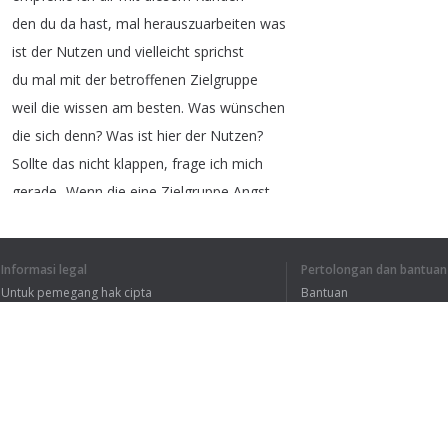
den
du
da
hast
,
mal
herauszuarbeiten
was
ist
der
Nutzen
und
vielleicht
sprichst
du
mal
mit
der
betroffenen
Zielgruppe
weil
die
wissen
am
besten
.
Was
wünschen
die
sich
denn
?
Was
ist
hier
der
Nutzen
?
Sollte
das
nicht
klappen
,
frage
ich
mich
gerade
-Wenn
die
eine
Zielgruppe
Angst
vor
den
Augenärzten
hat
,
ist
es
möglicherweise
ein
Produkt
was
du
den
Informasi legal
Pertolongan dan bantuan
Augenärzten
verkaufen
könntest
?
Untuk pemegang hak cipta
Bantuan
Kebijakan Privasi
FAQ
Terms of Use
1
2
Ekstensi peramban