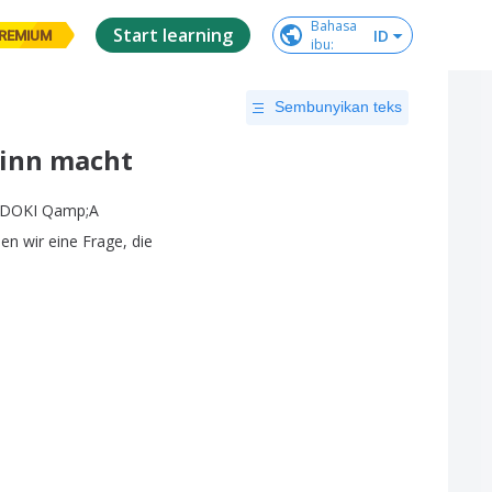
Bahasa

Start learning
ID
REMIUM
ibu
:
Sembunyikan teks
inn macht
DOKI
Qamp
;
A
hen
wir
eine
Frage
,
die