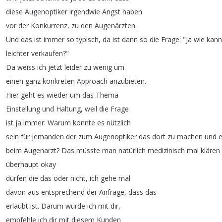
diese
Augenoptiker
irgendwie
Angst
haben
vor
der
Konkurrenz
,
zu
den
Augenärzten
.
Und
das
ist
immer
so
typisch
,
da
ist
dann
so
die
Frage
: "
Ja
wie
kann
leichter
verkaufen
?"
Da
weiss
ich
jetzt
leider
zu
wenig
um
einen
ganz
konkreten
Approach
anzubieten
.
Hier
geht
es
wieder
um
das
Thema
Einstellung
und
Haltung
,
weil
die
Frage
ist
ja
immer
:
Warum
könnte
es
nützlich
sein
für
jemanden
der
zum
Augenoptiker
das
dort
zu
machen
und
beim
Augenarzt
?
Das
müsste
man
natürlich
medizinisch
mal
klären
überhaupt
okay
dürfen
die
das
oder
nicht
,
ich
gehe
mal
davon
aus
entsprechend
der
Anfrage
,
dass
das
erlaubt
ist
.
Darum
würde
ich
mit
dir
,
empfehle
ich
dir
mit
diesem
Kunden