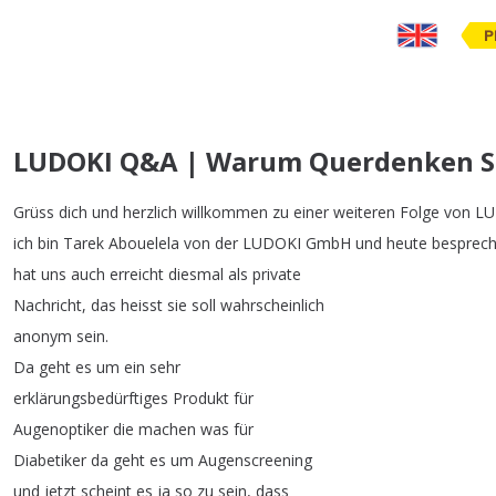
P
LUDOKI Q&A | Warum Querdenken S
Grüss
dich
und
herzlich
willkommen
zu
einer
weiteren
Folge
von
LU
ich
bin
Tarek
Abouelela
von
der
LUDOKI
GmbH
und
heute
besprec
hat
uns
auch
erreicht
diesmal
als
private
Nachricht
,
das
heisst
sie
soll
wahrscheinlich
anonym
sein
.
Da
geht
es
um
ein
sehr
erklärungsbedürftiges
Produkt
für
Augenoptiker
die
machen
was
für
Diabetiker
da
geht
es
um
Augenscreening
und
jetzt
scheint
es
ja
so
zu
sein
,
dass