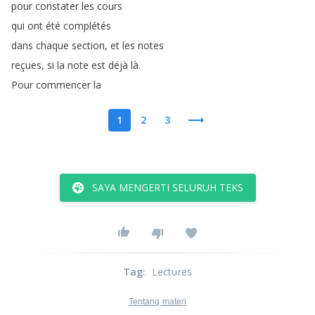
pour
constater
les
cours
qui
ont
été
complétés
dans
chaque
section
,
et
les
notes
reçues
,
si
la
note
est
déjà
là
.
Pour
commencer
la
1
2
3
SAYA MENGERTI SELURUH TEKS
Tag
:
Lectures
Tentang materi