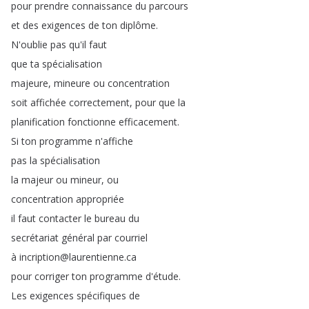
pour
prendre
connaissance
du
parcours
et
des
exigences
de
ton
diplôme
.
N'oublie
pas
qu'il
faut
que
ta
spécialisation
majeure
,
mineure
ou
concentration
soit
affichée
correctement
,
pour
que
la
planification
fonctionne
efficacement
.
Si
ton
programme
n'affiche
pas
la
spécialisation
la
majeur
ou
mineur
,
ou
concentration
appropriée
il
faut
contacter
le
bureau
du
secrétariat
général
par
courriel
à
incription
@
laurentienne
.
ca
pour
corriger
ton
programme
d'étude
.
Les
exigences
spécifiques
de