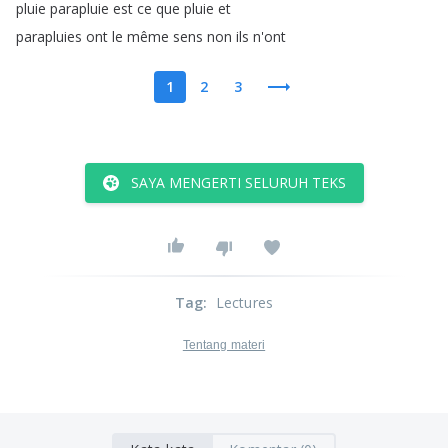
pluie
parapluie
est
ce
que
pluie
et
parapluies
ont
le
même
sens
non
ils
n'ont
1
2
3
SAYA MENGERTI SELURUH TEKS
Tag
:
Lectures
Tentang materi