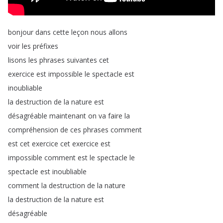
bonjour
dans
cette
leçon
nous
allons
voir
les
préfixes
lisons
les
phrases
suivantes
cet
exercice
est
impossible
le
spectacle
est
inoubliable
la
destruction
de
la
nature
est
désagréable
maintenant
on
va
faire
la
compréhension
de
ces
phrases
comment
est
cet
exercice
cet
exercice
est
impossible
comment
est
le
spectacle
le
spectacle
est
inoubliable
comment
la
destruction
de
la
nature
la
destruction
de
la
nature
est
désagréable