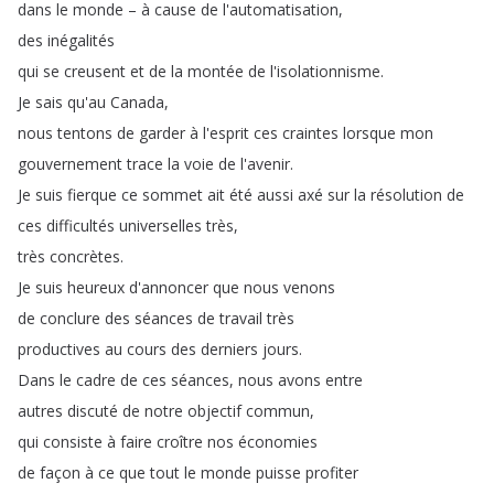
dans
le
monde
–
à
cause
de
l'automatisation
,
des
inégalités
qui
se
creusent
et
de
la
montée
de
l'isolationnisme
.
Je
sais
qu'au
Canada
,
nous
tentons
de
garder
à
l'esprit
ces
craintes
lorsque
mon
gouvernement
trace
la
voie
de
l'avenir
.
Je
suis
fierque
ce
sommet
ait
été
aussi
axé
sur
la
résolution
de
ces
difficultés
universelles
très
,
très
concrètes
.
Je
suis
heureux
d'annoncer
que
nous
venons
de
conclure
des
séances
de
travail
très
productives
au
cours
des
derniers
jours
.
Dans
le
cadre
de
ces
séances
,
nous
avons
entre
autres
discuté
de
notre
objectif
commun
,
qui
consiste
à
faire
croître
nos
économies
de
façon
à
ce
que
tout
le
monde
puisse
profiter