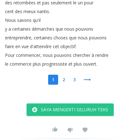
des
retombées
et
pas
seulement
le
un
pour
cent
des
mieux
nantis
.
Nous
savons
qu'il
y
a
certaines
démarches
que
nous
pouvons
entreprendre
,
certaines
choses
que
nous
pouvons
faire
en
vue
d'atteindre
cet
objectif
.
Pour
commencer
,
nous
pouvons
chercher
à
rendre
le
commerce
plus
progressiste
et
plus
ouvert
.
1
2
3
SAYA MENGERTI SELURUH TEKS