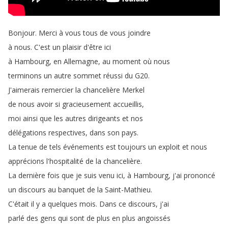
Bonjour
.
Merci
à
vous
tous
de
vous
joindre
à
nous
.
C'est
un
plaisir
d'être
ici
à
Hambourg
,
en
Allemagne
,
au
moment
où
nous
terminons
un
autre
sommet
réussi
du
G20.
J'aimerais
remercier
la
chancelière
Merkel
de
nous
avoir
si
gracieusement
accueillis
,
moi
ainsi
que
les
autres
dirigeants
et
nos
délégations
respectives
,
dans
son
pays
.
La
tenue
de
tels
événements
est
toujours
un
exploit
et
nous
apprécions
l'hospitalité
de
la
chancelière
.
La
dernière
fois
que
je
suis
venu
ici
,
à
Hambourg
,
j'ai
prononcé
un
discours
au
banquet
de
la
Saint-Mathieu
.
C'était
il
y
a
quelques
mois
.
Dans
ce
discours
,
j'ai
parlé
des
gens
qui
sont
de
plus
en
plus
angoissés