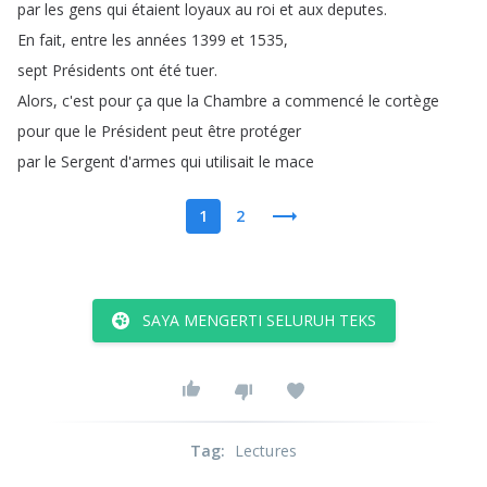
par
les
gens
qui
étaient
loyaux
au
roi
et
aux
deputes
.
En
fait
,
entre
les
années
1399
et
1535,
sept
Présidents
ont
été
tuer
.
Alors
,
c'est
pour
ça
que
la
Chambre
a
commencé
le
cortège
pour
que
le
Président
peut
être
protéger
par
le
Sergent
d'armes
qui
utilisait
le
mace
1
2
SAYA MENGERTI SELURUH TEKS
Tag
:
Lectures