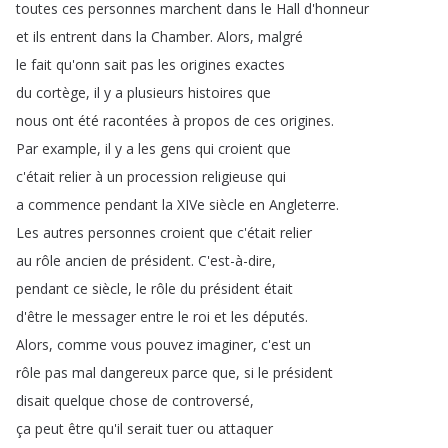
toutes
ces
personnes
marchent
dans
le
Hall
d'honneur
et
ils
entrent
dans
la
Chamber
.
Alors
,
malgré
le
fait
qu'onn
sait
pas
les
origines
exactes
du
cortège
,
il
y
a
plusieurs
histoires
que
nous
ont
été
racontées
à
propos
de
ces
origines
.
Par
example
,
il
y
a
les
gens
qui
croient
que
c'était
relier
à
un
procession
religieuse
qui
a
commence
pendant
la
XIVe
siècle
en
Angleterre
.
Les
autres
personnes
croient
que
c'était
relier
au
rôle
ancien
de
président
.
C'est-à-dire
,
pendant
ce
siècle
,
le
rôle
du
président
était
d'être
le
messager
entre
le
roi
et
les
députés
.
Alors
,
comme
vous
pouvez
imaginer
,
c'est
un
rôle
pas
mal
dangereux
parce
que
,
si
le
président
disait
quelque
chose
de
controversé
,
ça
peut
être
qu'il
serait
tuer
ou
attaquer