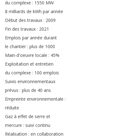
du
complexe
: 1550
MW
8
milliards
de
kWh
par
année
Début
des
travaux
: 2009
Fin
des
travaux
: 2021
Emplois
par
année
durant
le
chantier
:
plus
de
1000
Main-d'oeuvre
locale
: 45%
Exploitation
et
entretien
du
complexe
: 100
emplois
Suivis
environnementaux
prévus
:
plus
de
40
ans
Empreinte
environnementale
:
réduite
Gaz
à
effet
de
serre
et
mercure
:
suivi
continu
Réalisation
:
en
collaboration