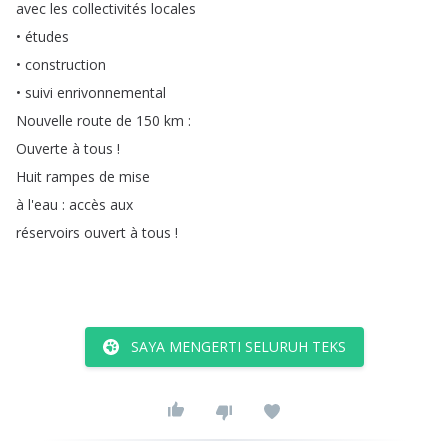
avec
les
collectivités
locales
•
études
•
construction
•
suivi
enrivonnemental
Nouvelle
route
de
150
km
:
Ouverte
à
tous
!
Huit
rampes
de
mise
à
l'eau
:
accès
aux
réservoirs
ouvert
à
tous
!
SAYA MENGERTI SELURUH TEKS