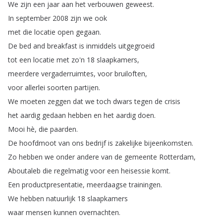
We
zijn
een
jaar
aan
het
verbouwen
geweest
.
In
september
2008
zijn
we
ook
met
die
locatie
open
gegaan
.
De
bed
and
breakfast
is
inmiddels
uitgegroeid
tot
een
locatie
met
zo'n
18
slaapkamers
,
meerdere
vergaderruimtes
,
voor
bruiloften
,
voor
allerlei
soorten
partijen
.
We
moeten
zeggen
dat
we
toch
dwars
tegen
de
crisis
het
aardig
gedaan
hebben
en
het
aardig
doen
.
Mooi
hè
,
die
paarden
.
De
hoofdmoot
van
ons
bedrijf
is
zakelijke
bijeenkomsten
.
Zo
hebben
we
onder
andere
van
de
gemeente
Rotterdam
,
Aboutaleb
die
regelmatig
voor
een
heisessie
komt
.
Een
productpresentatie
,
meerdaagse
trainingen
.
We
hebben
natuurlijk
18
slaapkamers
waar
mensen
kunnen
overnachten
.