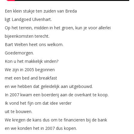
Een
klein
stukje
ten
zuiden
van
Breda
ligt
Landgoed
Ulvenhart
.
Op
het
terrein
,
midden
in
het
groen
,
kun
je
voor
allerlei
bijeenkomsten
terecht
.
Bart
Welten
heet
ons
welkom
.
Goedemorgen
.
Kon
u
het
makkelijk
vinden
?
We
zijn
in
2005
begonnen
met
een
bed
and
breakfast
en
we
hebben
dat
geleidelijk
aan
uitgebouwd
.
In
2007
kwam
een
boerderij
aan
de
overkant
te
koop
.
Ik
vond
het
fijn
om
dat
idee
verder
uit
te
bouwen
.
We
kregen
de
kans
dus
om
te
financieren
bij
de
bank
en
we
konden
het
in
2007
dus
kopen
.