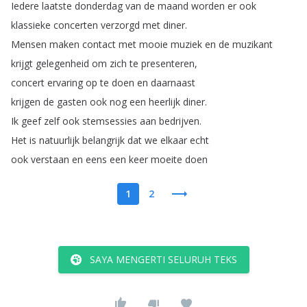
Iedere
laatste
donderdag
van
de
maand
worden
er
ook
klassieke
concerten
verzorgd
met
diner
.
Mensen
maken
contact
met
mooie
muziek
en
de
muzikant
krijgt
gelegenheid
om
zich
te
presenteren
,
concert
ervaring
op
te
doen
en
daarnaast
krijgen
de
gasten
ook
nog
een
heerlijk
diner
.
Ik
geef
zelf
ook
stemsessies
aan
bedrijven
.
Het
is
natuurlijk
belangrijk
dat
we
elkaar
echt
ook
verstaan
en
eens
een
keer
moeite
doen
1
2
SAYA MENGERTI SELURUH TEKS