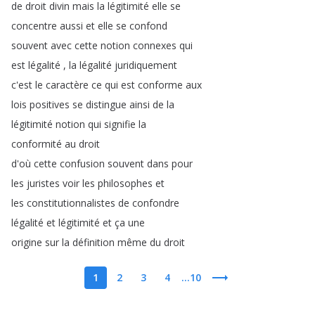
de
droit
divin
mais
la
légitimité
elle
se
concentre
aussi
et
elle
se
confond
souvent
avec
cette
notion
connexes
qui
est
légalité
,
la
légalité
juridiquement
c'est
le
caractère
ce
qui
est
conforme
aux
lois
positives
se
distingue
ainsi
de
la
légitimité
notion
qui
signifie
la
conformité
au
droit
d'où
cette
confusion
souvent
dans
pour
les
juristes
voir
les
philosophes
et
les
constitutionnalistes
de
confondre
légalité
et
légitimité
et
ça
une
origine
sur
la
définition
même
du
droit
1
2
3
4
...10