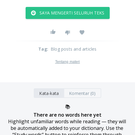
SAYA MENGERTI SELURUH TEKS
Tag
:
Blog posts and articles
Tentang materi
Kata-kata
Komentar (0)
📚
There are no words here yet
Highlight unfamiliar words while reading — they will 
be automatically added to your dictionary. Use the 
“Study words” button to reinforce them through 