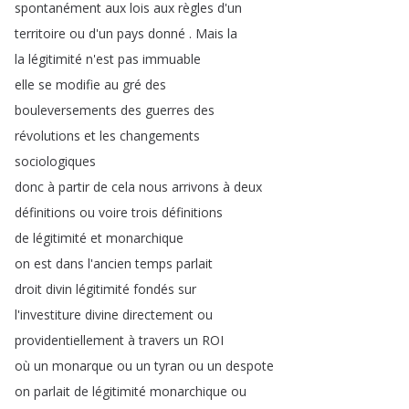
spontanément
aux
lois
aux
règles
d'un
territoire
ou
d'un
pays
donné
.
Mais
la
la
légitimité
n'est
pas
immuable
elle
se
modifie
au
gré
des
bouleversements
des
guerres
des
révolutions
et
les
changements
sociologiques
donc
à
partir
de
cela
nous
arrivons
à
deux
définitions
ou
voire
trois
définitions
de
légitimité
et
monarchique
on
est
dans
l'ancien
temps
parlait
droit
divin
légitimité
fondés
sur
l'investiture
divine
directement
ou
providentiellement
à
travers
un
ROI
où
un
monarque
ou
un
tyran
ou
un
despote
on
parlait
de
légitimité
monarchique
ou