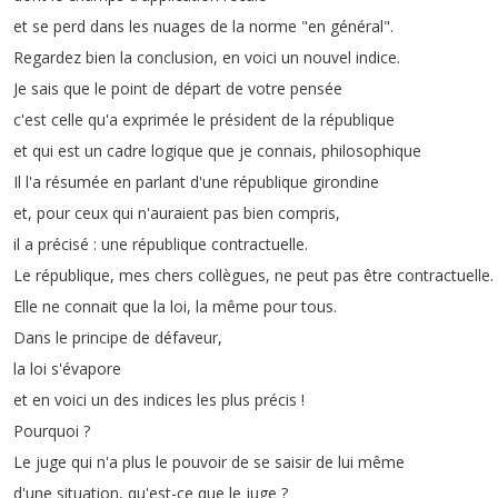
et
se
perd
dans
les
nuages
de
la
norme
"
en
général
".
Regardez
bien
la
conclusion
,
en
voici
un
nouvel
indice
.
Je
sais
que
le
point
de
départ
de
votre
pensée
c'est
celle
qu'a
exprimée
le
président
de
la
république
et
qui
est
un
cadre
logique
que
je
connais
,
philosophique
Il
l'a
résumée
en
parlant
d'une
république
girondine
et
,
pour
ceux
qui
n'auraient
pas
bien
compris
,
il
a
précisé
:
une
république
contractuelle
.
Le
république
,
mes
chers
collègues
,
ne
peut
pas
être
contractuelle
.
Elle
ne
connait
que
la
loi
,
la
même
pour
tous
.
Dans
le
principe
de
défaveur
,
la
loi
s'évapore
et
en
voici
un
des
indices
les
plus
précis
!
Pourquoi
?
Le
juge
qui
n'a
plus
le
pouvoir
de
se
saisir
de
lui
même
d'une
situation
,
qu'est-ce
que
le
juge
?