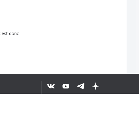
c'est
donc
ELURUH TEKS
©
2026