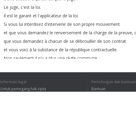
Le
juge
,
c'est
la
loi
.
Il
est
le
garant
et
l'applicateur
de
la
loi
.
Si
vous
lui
interdisez
d'intervenir
de
son
propre
mouvement
et
que
vous
demandez
le
renversement
de
la
charge
de
la
preuve
,
que
vous
demandez
à
chacun
de
se
débrouiller
de
son
contrat
et
vous
voici
à
la
substance
de
la
république
contractuelle
.
Non
seulement
il
n'y
a
plus
une
règle
commune
Informasi legal
Pertolongan dan bantuan
1
2
Untuk pemegang hak cipta
Bantuan
Kebijakan Privasi
FAQ
Terms of Use
SAYA MENGERTI S
Ekstensi peramban