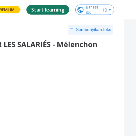
Bahasa

Start learning
ID
REMIUM
ibu
:
Sembunyikan teks
 LES SALARIÉS - Mélenchon