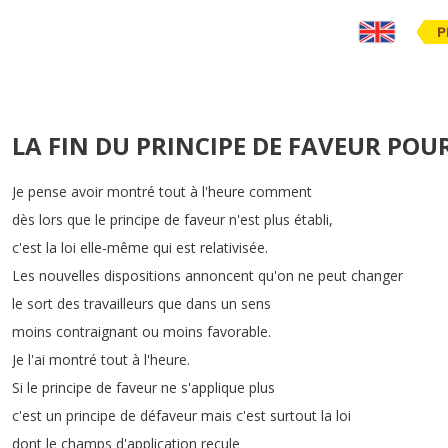
P
LA FIN DU PRINCIPE DE FAVEUR POUR
Je
pense
avoir
montré
tout
à
l'heure
comment
dès
lors
que
le
principe
de
faveur
n'est
plus
établi
,
c'est
la
loi
elle-même
qui
est
relativisée
.
Les
nouvelles
dispositions
annoncent
qu'on
ne
peut
changer
le
sort
des
travailleurs
que
dans
un
sens
moins
contraignant
ou
moins
favorable
.
Je
l'ai
montré
tout
à
l'heure
.
Si
le
principe
de
faveur
ne
s'applique
plus
c'est
un
principe
de
défaveur
mais
c'est
surtout
la
loi
dont
le
champs
d'application
recule