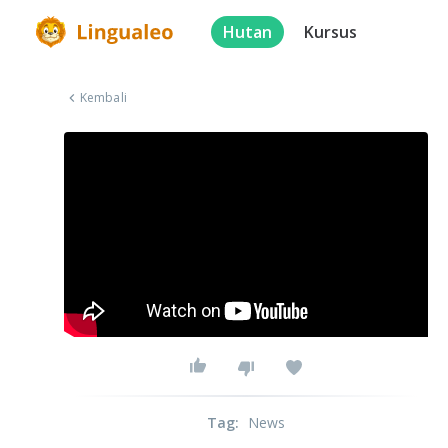
Hutan
Kursus
Kembali
Tag
:
News