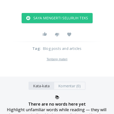
SAYA MENGERTI SELURUH TEKS
Tag
:
Blog posts and articles
Tentang materi
Kata-kata
Komentar (0)
📚
There are no words here yet
Highlight unfamiliar words while reading — they will 