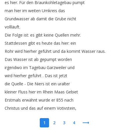
es
hier
.
Für
den
Braunkohletagebau
pumpt
man
hier
im
weiten
Umkreis
das
Grundwasser
ab
damit
die
Grube
nicht
vollläuft
.
Die
Folge
ist
:
es
gibt
keine
Quellen
mehr
.
Stattdessen
gibt
es
heute
das
hier
:
ein
Rohr
wird
hierher
geführt
und
da
kommt
Wasser
raus
.
Das
Wasser
ist
ab
gepumpt
worden
irgendwo
im
Tagebau
Garzweiler
und
wird
hierher
geführt
.
Das
ist
jetzt
die
Quelle
-
Die
Niers
ist
ein
uralter
kleiner
Fluss
hier
im
Rhein
Maas
Gebiet
Erstmals
erwähnt
wurde
er
855
nach
Christus
und
das
auf
einem
Votivstein
,
1
2
3
4