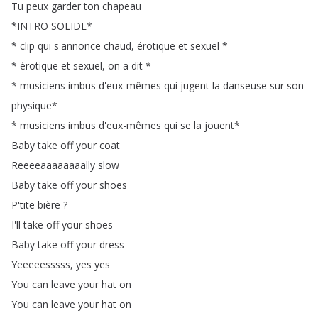
Tu
peux
garder
ton
chapeau
*
INTRO
SOLIDE
*
*
clip
qui
s'annonce
chaud
,
érotique
et
sexuel
*
*
érotique
et
sexuel
,
on
a
dit
*
*
musiciens
imbus
d'eux-mêmes
qui
jugent
la
danseuse
sur
son
physique
*
*
musiciens
imbus
d'eux-mêmes
qui
se
la
jouent
*
Baby
take
off
your
coat
Reeeeaaaaaaaally
slow
Baby
take
off
your
shoes
P'tite
bière
?
I'll
take
off
your
shoes
Baby
take
off
your
dress
Yeeeeesssss
,
yes
yes
You
can
leave
your
hat
on
You
can
leave
your
hat
on