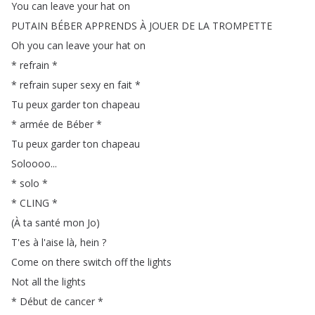
You
can
leave
your
hat
on
PUTAIN
BÉBER
APPRENDS
À
JOUER
DE
LA
TROMPETTE
Oh
you
can
leave
your
hat
on
*
refrain
*
*
refrain
super
sexy
en
fait
*
Tu
peux
garder
ton
chapeau
*
armée
de
Béber
*
Tu
peux
garder
ton
chapeau
Soloooo
...
*
solo
*
*
CLING
*
(
À
ta
santé
mon
Jo
)
T'es
à
l'aise
là
,
hein
?
Come
on
there
switch
off
the
lights
Not
all
the
lights
*
Début
de
cancer
*