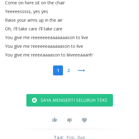
Come
on
here
sit
on
the
chair
Yeeeeesssss
,
yes
yes
Raise
your
arms
up
in
the
air
Oh
,
I'll
take
care
I'll
take
care
You
give
me
reeeeeeeaaaaaaason
to
live
You
give
me
reeeeeeaaaaaason
to
live
You
give
me
reeeeaaaason
to
liiiveeeaaanh'
1
2
SAYA MENGERTI SELURUH TEKS
Tag
:
Pop
, Rap