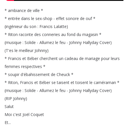
*
ambiance
de
ville
*
*
entrée
dans
le
sex-shop
-
effet
sonore
de
ouf
*
(
ingénieur
du
son
:
Francis
Lalatte
)
*
Riton
raconte
des
conneries
au
fond
du
magasin
*
(
musique
:
Solide
-
Allumez
le
feu
-
Johnny
Hallyday
Cover
)
(
T'es
le
meilleur
Johnny
)
*
Francis
et
Béber
cherchent
un
cadeau
de
mariage
pour
leurs
femmes
respectives
*
*
soupir
d'ébahissement
de
Cheuck
*
*
Riton
,
Francis
et
Béber
se
taisent
et
toisent
le
caméraman
*
(
musique
:
Solide
-
Allumez
le
feu
-
Johnny
Hallyday
Cover
)
(
RIP
Johnny
)
Salut
Moi
c'est
Joël
Coquet
Et
...