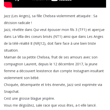
Jazz
(
Les
Anges
),
sa
fille
Chelsea
violemment
attaquée
:
Sa
décision
radicale
!
Jazz
,
révélée
dans
Qui
veut
épouser
mon
fils
3 (
TF1)
et
aperçue
dans
La
Villa
des
coeurs
brisés
(
NT1)
ainsi
que
dans
Les
Anges
de
la
télé-réalité
8 (
NRJ12),
doit
faire
face
à
une
bien
triste
situation
.
Maman
de
sa
petite
Chelsea
,
fruit
de
ses
amours
avec
son
compagnon
Laurent
,
depuis
le
12
décembre
2017,
la
jeune
femme
a
découvert
lexistence
dun
compte
Instagram
insultant
violemment
son
bébé
.
Choquée
,
désemparée
et
très
énervée
,
Jazz
sest
exprimée
via
Snapchat
.
Cest
une
grosse
blague
jespère
.
Vous
me
dégoûtez
,
sale
race
que
vous
êtes
,
a-t-elle
lancé
.