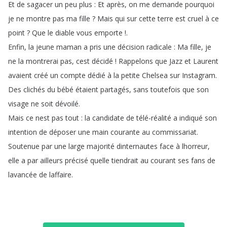
Et
de
sagacer
un
peu
plus
:
Et
après
,
on
me
demande
pourquoi
je
ne
montre
pas
ma
fille
?
Mais
qui
sur
cette
terre
est
cruel
à
ce
point
?
Que
le
diable
vous
emporte
!.
Enfin
,
la
jeune
maman
a
pris
une
décision
radicale
:
Ma
fille
,
je
ne
la
montrerai
pas
,
cest
décidé
!
Rappelons
que
Jazz
et
Laurent
avaient
créé
un
compte
dédié
à
la
petite
Chelsea
sur
Instagram
.
Des
clichés
du
bébé
étaient
partagés
,
sans
toutefois
que
son
visage
ne
soit
dévoilé
.
Mais
ce
nest
pas
tout
:
la
candidate
de
télé-réalité
a
indiqué
son
intention
de
déposer
une
main
courante
au
commissariat
.
Soutenue
par
une
large
majorité
dinternautes
face
à
lhorreur
,
elle
a
par
ailleurs
précisé
quelle
tiendrait
au
courant
ses
fans
de
lavancée
de
laffaire
.