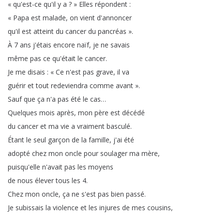
«
qu'est-ce
qu'il
y
a
?
»
Elles
répondent
:
«
Papa
est
malade
,
on
vient
d'annoncer
qu'il
est
atteint
du
cancer
du
pancréas
»
.
À
7
ans
j'étais
encore
naïf
,
je
ne
savais
même
pas
ce
qu'était
le
cancer
.
Je
me
disais
:
«
Ce
n'est
pas
grave
,
il
va
guérir
et
tout
redeviendra
comme
avant
»
.
Sauf
que
ça
n'a
pas
été
le
cas
…
Quelques
mois
après
,
mon
père
est
décédé
du
cancer
et
ma
vie
a
vraiment
basculé
.
Étant
le
seul
garçon
de
la
famille
,
j'ai
été
adopté
chez
mon
oncle
pour
soulager
ma
mère
,
puisqu'elle
n'avait
pas
les
moyens
de
nous
élever
tous
les
4.
Chez
mon
oncle
,
ça
ne
s'est
pas
bien
passé
.
Je
subissais
la
violence
et
les
injures
de
mes
cousins
,