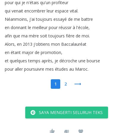
pour
qui
je
n'étais
qu'un
profiteur
qui
venait
encombrer
leur
espace
vital
.
Néanmoins
,
j'ai
toujours
essayé
de
me
battre
en
donnant
le
meilleur
pour
réussir
à
l'école
,
afin
que
ma
mère
soit
toujours
fière
de
moi
.
Alors
,
en
2013
j'obtiens
mon
Baccalauréat
en
étant
major
de
promotion
,
et
quelques
temps
après
,
je
décroche
une
bourse
pour
aller
poursuivre
mes
études
au
Maroc
.
1
2
SAYA MENGERTI SELURUH TEKS