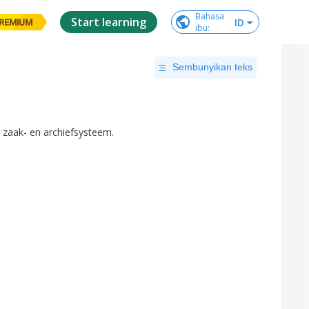
Bahasa

Start learning
ID
REMIUM
ibu
:
Sembunyikan teks
,
zaak-
en
archiefsysteem
.