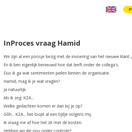
P
InProces vraag Hamid
We
zijn
al
een
poosje
bezig
met
de
invoering
van
het
nieuwe
klant-
En
ik
ben
eigenlijk
benieuwd
hoe
dat
leeft
onder
de
collega's
.
Dus
ik
ga
wat
sentimenten
peilen
binnen
de
organisatie
.
Hamid
,
mag
ik
je
wat
vragen
?
Ja
natuurlijk
.
Als
ik
zeg
:
KZA
...
Welke
gedachten
komen
er
dan
bij
je
op
?
Gôh
...
KZA
...
het
loopt
al
een
tijdje
volgens
mij
.
Ik
vraag
me
af
hoe
het
zit
met
de
kosten
.
Hebben
wij
die
nou
onder
controle
?