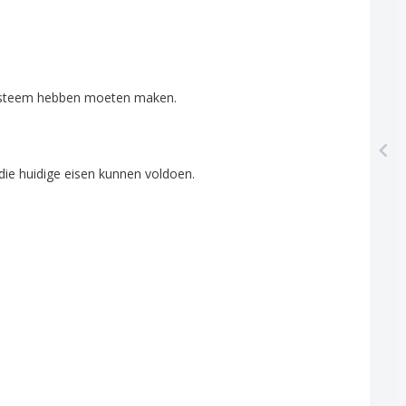
steem
hebben
moeten
maken
.
die
huidige
eisen
kunnen
voldoen
.