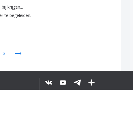
n
bij
krijgen
...
er
te
begeleiden
.
5
ELURUH TEKS
©
2026