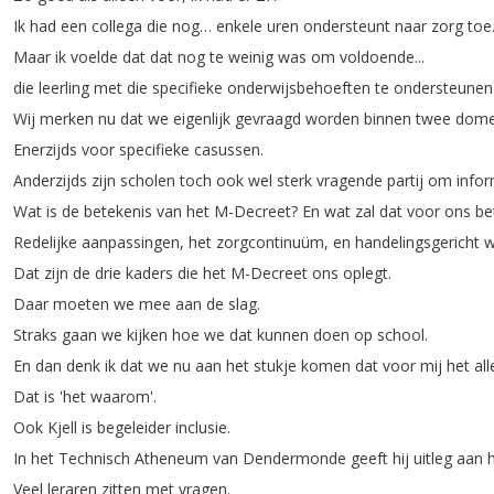
Ik
had
een
collega
die
nog
…
enkele
uren
ondersteunt
naar
zorg
toe
Maar
ik
voelde
dat
dat
nog
te
weinig
was
om
voldoende
...
die
leerling
met
die
specifieke
onderwijsbehoeften
te
ondersteunen
Wij
merken
nu
dat
we
eigenlijk
gevraagd
worden
binnen
twee
dome
Enerzijds
voor
specifieke
casussen
.
Anderzijds
zijn
scholen
toch
ook
wel
sterk
vragende
partij
om
infor
Wat
is
de
betekenis
van
het
M-Decreet
?
En
wat
zal
dat
voor
ons
be
Redelijke
aanpassingen
,
het
zorgcontinuüm
,
en
handelingsgericht
w
Dat
zijn
de
drie
kaders
die
het
M-Decreet
ons
oplegt
.
Daar
moeten
we
mee
aan
de
slag
.
Straks
gaan
we
kijken
hoe
we
dat
kunnen
doen
op
school
.
En
dan
denk
ik
dat
we
nu
aan
het
stukje
komen
dat
voor
mij
het
al
Dat
is
'het
waarom'.
Ook
Kjell
is
begeleider
inclusie
.
In
het
Technisch
Atheneum
van
Dendermonde
geeft
hij
uitleg
aan
Veel
leraren
zitten
met
vragen
.