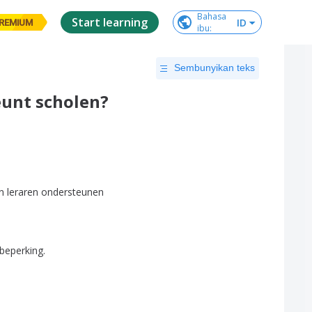
Bahasa

Start learning
ID
REMIUM
ibu
:
Sembunyikan teks
eunt scholen?
n
leraren
ondersteunen
beperking
.