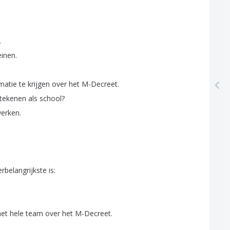
.
.
inen
.
matie
te
krijgen
over
het
M-Decreet
.
tekenen
als
school
?
erken
.
lerbelangrijkste
is
:
het
hele
team
over
het
M-Decreet
.