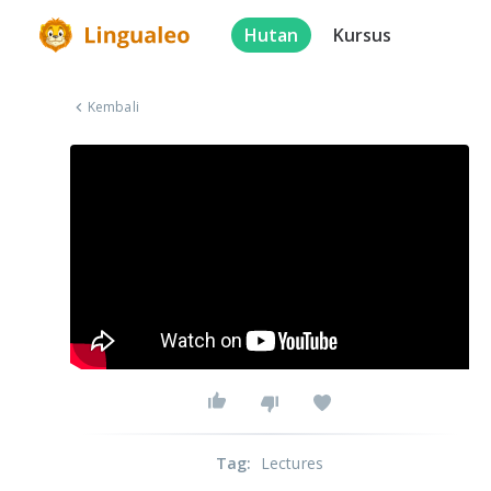
Hutan
Kursus
Kembali
Tag
:
Lectures