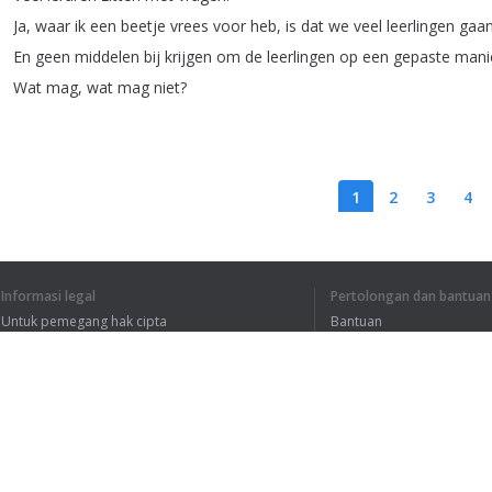
Ja
,
waar
ik
een
beetje
vrees
voor
heb
,
is
dat
we
veel
leerlingen
gaa
En
geen
middelen
bij
krijgen
om
de
leerlingen
op
een
gepaste
mani
Wat
mag
,
wat
mag
niet
?
1
2
3
4
Informasi legal
Pertolongan dan bantuan
SAYA MENGERTI S
Untuk pemegang hak cipta
Bantuan
Kebijakan Privasi
FAQ
Terms of Use
Ekstensi peramban