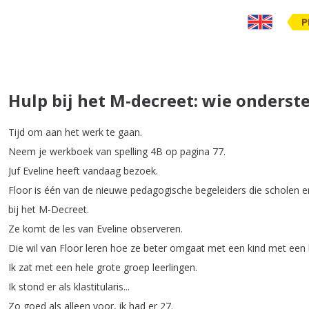
P
Hulp bij het M-decreet: wie onderst
Tijd
om
aan
het
werk
te
gaan
.
Neem
je
werkboek
van
spelling
4B
op
pagina
77.
Juf
Eveline
heeft
vandaag
bezoek
.
Floor
is
één
van
de
nieuwe
pedagogische
begeleiders
die
scholen
e
bij
het
M-Decreet
.
Ze
komt
de
les
van
Eveline
observeren
.
Die
wil
van
Floor
leren
hoe
ze
beter
omgaat
met
een
kind
met
een
Ik
zat
met
een
hele
grote
groep
leerlingen
.
Ik
stond
er
als
klastitularis
...
Zo
goed
als
alleen
voor
,
ik
had
er
27.