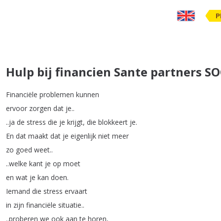
P
Hulp bij financien Sante partners S
Financiële
problemen
kunnen
ervoor
zorgen
dat
je
..
..
ja
de
stress
die
je
krijgt
,
die
blokkeert
je
.
En
dat
maakt
dat
je
eigenlijk
niet
meer
zo
goed
weet
..
..
welke
kant
je
op
moet
en
wat
je
kan
doen
.
Iemand
die
stress
ervaart
in
zijn
financiële
situatie
..
..
proberen
we
ook
aan
te
horen
,