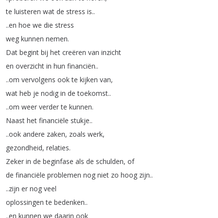
te
luisteren
wat
de
stress
is
..
..
en
hoe
we
die
stress
weg
kunnen
nemen
.
Dat
begint
bij
het
creëren
van
inzicht
en
overzicht
in
hun
financiën
..
..
om
vervolgens
ook
te
kijken
van
,
wat
heb
je
nodig
in
de
toekomst
..
..
om
weer
verder
te
kunnen
.
Naast
het
financiële
stukje
..
..
ook
andere
zaken
,
zoals
werk
,
gezondheid
,
relaties
.
Zeker
in
de
beginfase
als
de
schulden
,
of
de
financiële
problemen
nog
niet
zo
hoog
zijn
..
..
zijn
er
nog
veel
oplossingen
te
bedenken
..
..
en
kunnen
we
daarin
ook