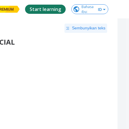
Bahasa

Start learning
ID
REMIUM
ibu
:
Sembunyikan teks
OCIAL