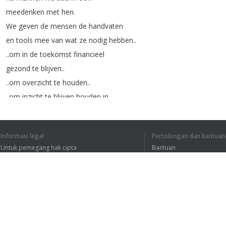
meedenken
met
hen
.
We
geven
de
mensen
de
handvaten
en
tools
mee
van
wat
ze
nodig
hebben
..
..
om
in
de
toekomst
financieel
gezond
te
blijven
..
..
om
overzicht
te
houden
..
..
om
inzicht
te
blijven
houden
in
hun
financiën
.
En
ook
wel
de
tips
meegeven
..
Informasi legal
Pertolongan dan bantuan
..
als
zich
wel
iets
onverwacht
voordoet
,
Untuk pemegang hak cipta
Bantuan
wat
kan
je
dan
doen
en
wat
heb
je
dan
nodig
.
Kebijakan Privasi
FAQ
Terms of Use
Ekstensi peramban