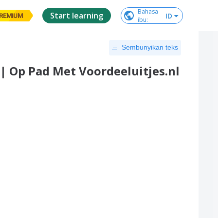
Bahasa

Start learning
ID
REMIUM
ibu
:
Sembunyikan teks
 | Op Pad Met Voordeeluitjes.nl