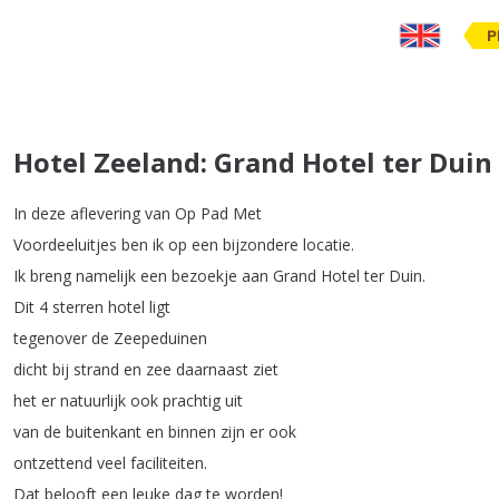
P
Hotel Zeeland: Grand Hotel ter Duin
In
deze
aflevering
van
Op
Pad
Met
Voordeeluitjes
ben
ik
op
een
bijzondere
locatie
.
Ik
breng
namelijk
een
bezoekje
aan
Grand
Hotel
ter
Duin
.
Dit
4
sterren
hotel
ligt
tegenover
de
Zeepeduinen
dicht
bij
strand
en
zee
daarnaast
ziet
het
er
natuurlijk
ook
prachtig
uit
van
de
buitenkant
en
binnen
zijn
er
ook
ontzettend
veel
faciliteiten
.
Dat
belooft
een
leuke
dag
te
worden
!