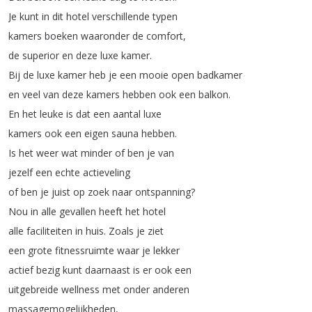
Je
kunt
in
dit
hotel
verschillende
typen
kamers
boeken
waaronder
de
comfort
,
de
superior
en
deze
luxe
kamer
.
Bij
de
luxe
kamer
heb
je
een
mooie
open
badkamer
en
veel
van
deze
kamers
hebben
ook
een
balkon
.
En
het
leuke
is
dat
een
aantal
luxe
kamers
ook
een
eigen
sauna
hebben
.
Is
het
weer
wat
minder
of
ben
je
van
jezelf
een
echte
actieveling
of
ben
je
juist
op
zoek
naar
ontspanning
?
Nou
in
alle
gevallen
heeft
het
hotel
alle
faciliteiten
in
huis
.
Zoals
je
ziet
een
grote
fitnessruimte
waar
je
lekker
actief
bezig
kunt
daarnaast
is
er
ook
een
uitgebreide
wellness
met
onder
anderen
massagemogelijkheden
,