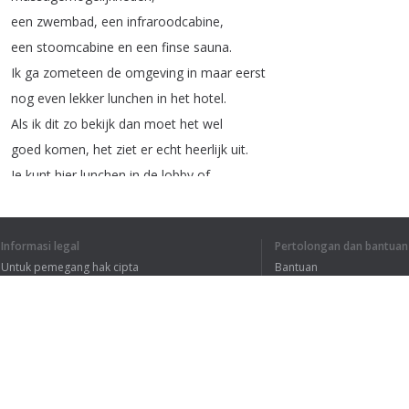
een
zwembad
,
een
infraroodcabine
,
een
stoomcabine
en
een
finse
sauna
.
Ik
ga
zometeen
de
omgeving
in
maar
eerst
nog
even
lekker
lunchen
in
het
hotel
.
Als
ik
dit
zo
bekijk
dan
moet
het
wel
goed
komen
,
het
ziet
er
echt
heerlijk
uit
.
Je
kunt
hier
lunchen
in
de
lobby
of
buiten
in
het
zonnetje
op
het
binnenterras
.
Helemaal
top
!
Informasi legal
Pertolongan dan bantuan
Waar
je
natuurlijk
voor
komt
is
lekker
Untuk pemegang hak cipta
Bantuan
buiten
zijn
.
En
daarvoor
zijn
er
bij
het
Kebijakan Privasi
FAQ
hotel
ook
de
nodige
faciliteiten
.
Terms of Use
Zo
is
er
een
golfbaan
met
18
holes
en
kun
je
fietsen
huren
.
Met
de
fiets
of
lopend
bij
je
zo
bij
de
zee
of
bij
de
Zeepeduinen
,
Ekstensi peramban
een
prachtig
natuurgebied
met
veel