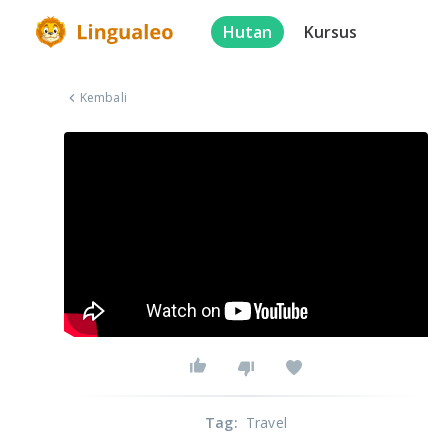
Hutan
Kursus
Kembali
Tag
:
Travel