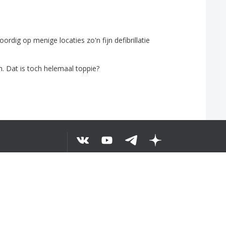
oordig
op
menige
locaties
zo'n
fijn
defibrillatie
n
.
Dat
is
toch
helemaal
toppie
?
ELURUH TEKS
©
2026