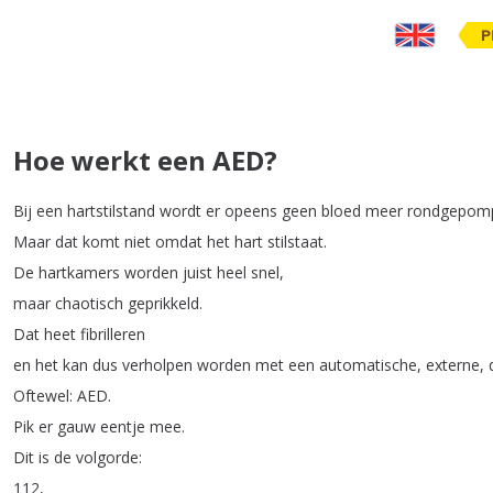
P
Hoe werkt een AED?
Bij
een
hartstilstand
wordt
er
opeens
geen
bloed
meer
rondgepom
Maar
dat
komt
niet
omdat
het
hart
stilstaat
.
De
hartkamers
worden
juist
heel
snel
,
maar
chaotisch
geprikkeld
.
Dat
heet
fibrilleren
en
het
kan
dus
verholpen
worden
met
een
automatische
,
externe
,
Oftewel
:
AED
.
Pik
er
gauw
eentje
mee
.
Dit
is
de
volgorde
:
112,