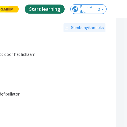
Bahasa

Start learning
ID
REMIUM
ibu
:
Sembunyikan teks
pt
door
het
lichaam
.
defibrillator
.