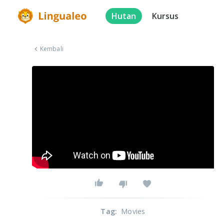
Hutan
Kursus
Kembali
Tag
:
Movies