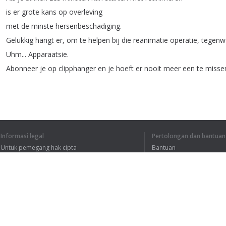
is
er
grote
kans
op
overleving
met
de
minste
hersenbeschadiging
.
Gelukkig
hangt
er
,
om
te
helpen
bij
die
reanimatie
operatie
,
tegenw
Uhm
...
Apparaatsie
.
Abonneer
je
op
clipphanger
en
je
hoeft
er
nooit
meer
een
te
misse
Informasi legal
Pertolongan dan bantuan
Untuk pemegang hak cipta
Bantuan
SAYA MENGERTI S
Kebijakan Privasi
FAQ
Terms of Use
Ekstensi peramban