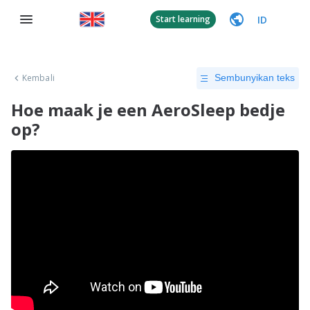
ID
Start learning
Kembali
Sembunyikan teks
Hoe maak je een AeroSleep bedje
op?