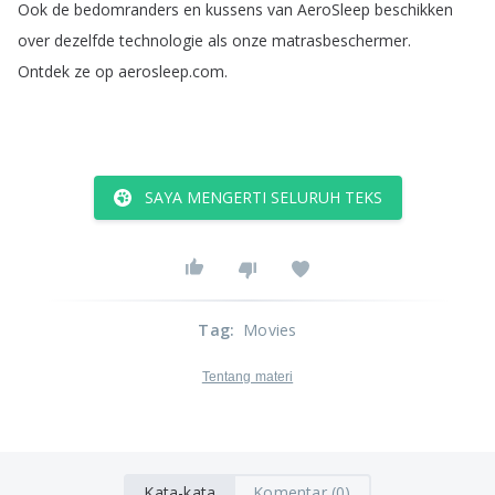
Ook
de
bedomranders
en
kussens
van
AeroSleep
beschikken
over
dezelfde
technologie
als
onze
matrasbeschermer
.
Ontdek
ze
op
aerosleep
.
com
.
SAYA MENGERTI SELURUH TEKS
Tag
:
Movies
Tentang materi
Kata-kata
Komentar (0)