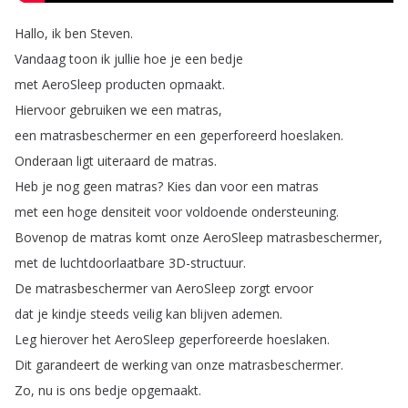
Hallo
,
ik
ben
Steven
.
Vandaag
toon
ik
jullie
hoe
je
een
bedje
met
AeroSleep
producten
opmaakt
.
Hiervoor
gebruiken
we
een
matras
,
een
matrasbeschermer
en
een
geperforeerd
hoeslaken
.
Onderaan
ligt
uiteraard
de
matras
.
Heb
je
nog
geen
matras
?
Kies
dan
voor
een
matras
met
een
hoge
densiteit
voor
voldoende
ondersteuning
.
Bovenop
de
matras
komt
onze
AeroSleep
matrasbeschermer
,
met
de
luchtdoorlaatbare
3D-structuur
.
De
matrasbeschermer
van
AeroSleep
zorgt
ervoor
dat
je
kindje
steeds
veilig
kan
blijven
ademen
.
Leg
hierover
het
AeroSleep
geperforeerde
hoeslaken
.
Dit
garandeert
de
werking
van
onze
matrasbeschermer
.
Zo
,
nu
is
ons
bedje
opgemaakt
.