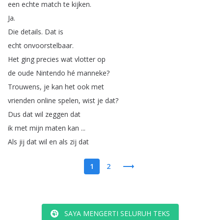
een
echte
match
te
kijken
.
Ja
.
Die
details
.
Dat
is
echt
onvoorstelbaar
.
Het
ging
precies
wat
vlotter
op
de
oude
Nintendo
hé
manneke
?
Trouwens
,
je
kan
het
ook
met
vrienden
online
spelen
,
wist
je
dat
?
Dus
dat
wil
zeggen
dat
ik
met
mijn
maten
kan
...
Als
jij
dat
wil
en
als
zij
dat
1
2
SAYA MENGERTI SELURUH TEKS