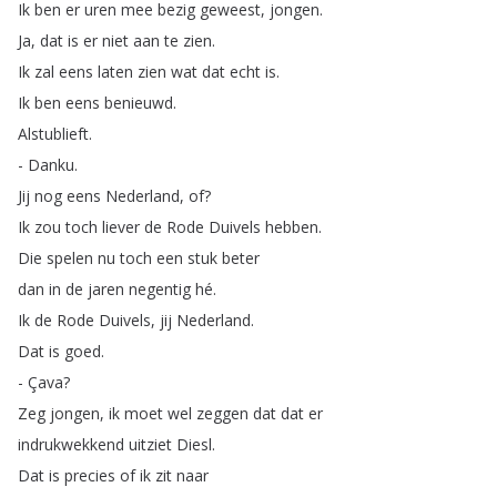
Ik
ben
er
uren
mee
bezig
geweest
,
jongen
.
Ja
,
dat
is
er
niet
aan
te
zien
.
Ik
zal
eens
laten
zien
wat
dat
echt
is
.
Ik
ben
eens
benieuwd
.
Alstublieft
.
-
Danku
.
Jij
nog
eens
Nederland
,
of
?
Ik
zou
toch
liever
de
Rode
Duivels
hebben
.
Die
spelen
nu
toch
een
stuk
beter
dan
in
de
jaren
negentig
hé
.
Ik
de
Rode
Duivels
,
jij
Nederland
.
Dat
is
goed
.
-
Çava
?
Zeg
jongen
,
ik
moet
wel
zeggen
dat
dat
er
indrukwekkend
uitziet
Diesl
.
Dat
is
precies
of
ik
zit
naar