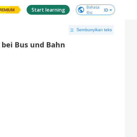
Bahasa

Start learning
ID
REMIUM
ibu
:
Sembunyikan teks
 bei Bus und Bahn