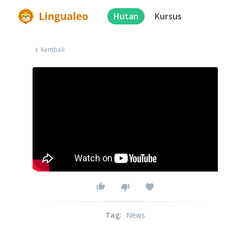
Hutan
Kursus
Kembali
Tag
:
News