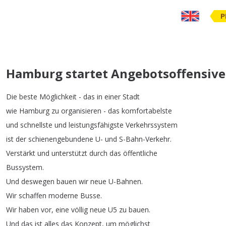
P
Hamburg startet Angebotsoffensive
Die
beste
Möglichkeit
-
das
in
einer
Stadt
wie
Hamburg
zu
organisieren
-
das
komfortabelste
und
schnellste
und
leistungsfähigste
Verkehrssystem
ist
der
schienengebundene
U-
und
S-Bahn-Verkehr
.
Verstärkt
und
unterstützt
durch
das
öffentliche
Bussystem
.
Und
deswegen
bauen
wir
neue
U-Bahnen
.
Wir
schaffen
moderne
Busse
.
Wir
haben
vor
,
eine
völlig
neue
U5
zu
bauen
.
Und
das
ist
alles
das
Konzept
,
um
möglichst