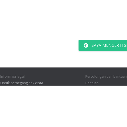
SAYA MENGERTI S
Informasi legal
Pertolongan dan bantuan
Untuk pemegang hak cipta
Bantuan
Kebijakan Privasi
FAQ
Terms of Use
Ekstensi peramban