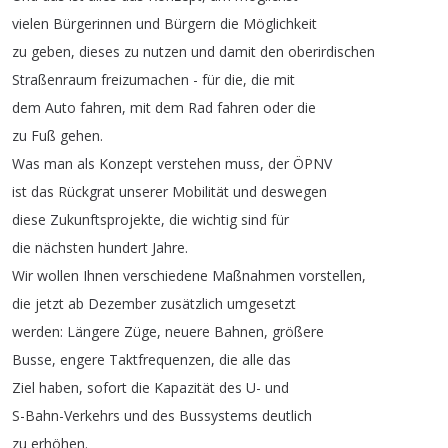
vielen
Bürgerinnen
und
Bürgern
die
Möglichkeit
zu
geben
,
dieses
zu
nutzen
und
damit
den
oberirdischen
Straßenraum
freizumachen
-
für
die
,
die
mit
dem
Auto
fahren
,
mit
dem
Rad
fahren
oder
die
zu
Fuß
gehen
.
Was
man
als
Konzept
verstehen
muss
,
der
ÖPNV
ist
das
Rückgrat
unserer
Mobilität
und
deswegen
diese
Zukunftsprojekte
,
die
wichtig
sind
für
die
nächsten
hundert
Jahre
.
Wir
wollen
Ihnen
verschiedene
Maßnahmen
vorstellen
,
die
jetzt
ab
Dezember
zusätzlich
umgesetzt
werden
:
Längere
Züge
,
neuere
Bahnen
,
größere
Busse
,
engere
Taktfrequenzen
,
die
alle
das
Ziel
haben
,
sofort
die
Kapazität
des
U-
und
S-Bahn-Verkehrs
und
des
Bussystems
deutlich
zu
erhöhen
.