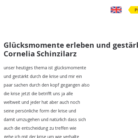
P
Glücksmomente erleben und gestärk
Cornelia Schinzilarz
unser
heutiges
thema
ist
glücksmomente
und
gestärkt
durch
die
krise
und
mir
ein
paar
sachen
durch
den
kopf
gegangen
also
die
krise
jetzt
die
betrifft
uns
ja
alle
weltweit
und
jeder
hat
aber
auch
noch
seine
persönliche
form
der
krise
und
damit
umzugehen
und
natürlich
dass
sich
auch
die
entscheidung
zu
treffen
wie
gehe
ich
mit
der
krise
um
wie
verhalte