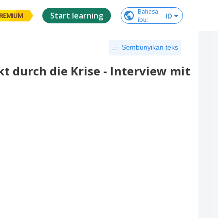
Bahasa

Start learning
ID
REMIUM
ibu
:
Sembunyikan teks
t durch die Krise - Interview mit