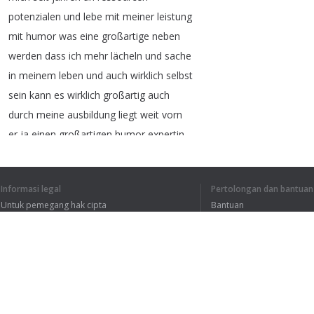
potenzialen
und
lebe
mit
meiner
leistung
mit
humor
was
eine
großartige
neben
werden
dass
ich
mehr
lächeln
und
sache
in
meinem
leben
und
auch
wirklich
selbst
sein
kann
es
wirklich
großartig
auch
durch
meine
ausbildung
liegt
weit
vorn
er
ja
einen
großartigen
humor
expertin
bin
ich
selbst
auch
über
moore
coach
geworden
Informasi legal
Pertolongan dan bantuan
von
irja
gewisse
die
ich
heute
nicht
Untuk pemegang hak cipta
Bantuan
herzlich
in
unserem
gespräch
und
wie
Kebijakan Privasi
FAQ
erlebst
du
die
krise
und
seine
Terms of Use
glücksmomente
hätte
ich
doch
mal
kurz
vor
sich
sah
hallo
ich
bin
cornelia
chinchillas
Ekstensi peramban
inhaberin
vom
kick
institute
coaching