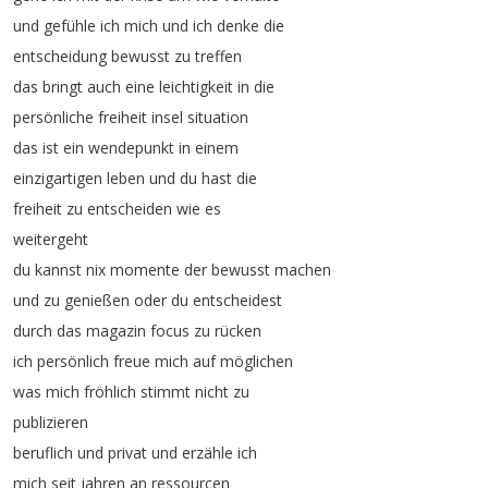
und
gefühle
ich
mich
und
ich
denke
die
entscheidung
bewusst
zu
treffen
das
bringt
auch
eine
leichtigkeit
in
die
persönliche
freiheit
insel
situation
das
ist
ein
wendepunkt
in
einem
einzigartigen
leben
und
du
hast
die
freiheit
zu
entscheiden
wie
es
weitergeht
du
kannst
nix
momente
der
bewusst
machen
und
zu
genießen
oder
du
entscheidest
durch
das
magazin
focus
zu
rücken
ich
persönlich
freue
mich
auf
möglichen
was
mich
fröhlich
stimmt
nicht
zu
publizieren
beruflich
und
privat
und
erzähle
ich
mich
seit
jahren
an
ressourcen