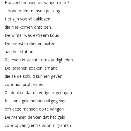
Hoeveel
mensen
ontvangen
jullie
?
-
Honderden
mensen
per
dag
.
Het
zijn
vooral
daklozen
die
hier
komen
ontbijten
.
De
winter
was
extreem
koud
.
De
meesten
sliepen
buiten
aan
het
station
.
Ze
leven
in
slechte
omstandigheden
.
De
Italianen
zoeken
iemand
die
ze
de
schuld
kunnen
geven
voor
hun
problemen
.
Ze
denken
dat
de
vorige
regeringen
Italiaans
geld
hebben
uitgegeven
om
deze
mensen
op
te
vangen
.
De
mensen
denken
dat
het
geld
voor
opvangcentra
voor
migranten