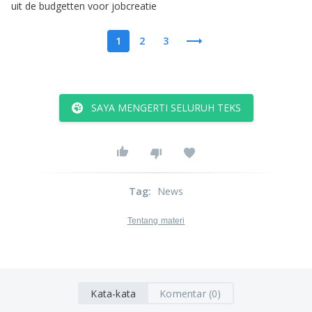
uit
de
budgetten
voor
jobcreatie
1
2
3
SAYA MENGERTI SELURUH TEKS
Tag
:
News
Tentang materi
Kata-kata
Komentar (0)