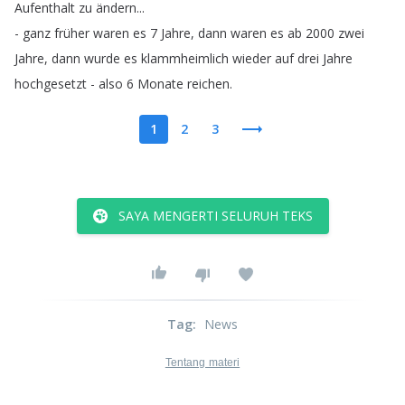
Aufenthalt
zu
ändern
...
-
ganz
früher
waren
es
7
Jahre
,
dann
waren
es
ab
2000
zwei
Jahre
,
dann
wurde
es
klammheimlich
wieder
auf
drei
Jahre
hochgesetzt
-
also
6
Monate
reichen
.
1
2
3
SAYA MENGERTI SELURUH TEKS
Tag
:
News
Tentang materi