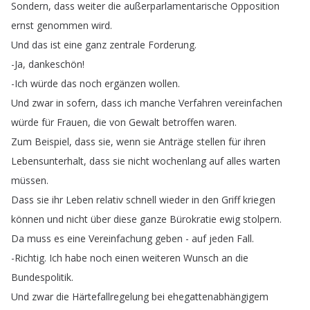
Sondern
,
dass
weiter
die
außerparlamentarische
Opposition
ernst
genommen
wird
.
Und
das
ist
eine
ganz
zentrale
Forderung
.
-Ja
,
dankeschön
!
-Ich
würde
das
noch
ergänzen
wollen
.
Und
zwar
in
sofern
,
dass
ich
manche
Verfahren
vereinfachen
würde
für
Frauen
,
die
von
Gewalt
betroffen
waren
.
Zum
Beispiel
,
dass
sie
,
wenn
sie
Anträge
stellen
für
ihren
Lebensunterhalt
,
dass
sie
nicht
wochenlang
auf
alles
warten
müssen
.
Dass
sie
ihr
Leben
relativ
schnell
wieder
in
den
Griff
kriegen
können
und
nicht
über
diese
ganze
Bürokratie
ewig
stolpern
.
Da
muss
es
eine
Vereinfachung
geben
-
auf
jeden
Fall
.
-Richtig
.
Ich
habe
noch
einen
weiteren
Wunsch
an
die
Bundespolitik
.
Und
zwar
die
Härtefallregelung
bei
ehegattenabhängigem