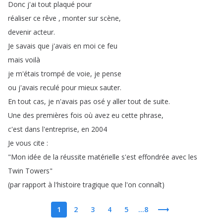
Donc
j'ai
tout
plaqué
pour
réaliser
ce
rêve
,
monter
sur
scène
,
devenir
acteur
.
Je
savais
que
j'avais
en
moi
ce
feu
mais
voilà
je
m'étais
trompé
de
voie
,
je
pense
ou
j'avais
reculé
pour
mieux
sauter
.
En
tout
cas
,
je
n'avais
pas
osé
y
aller
tout
de
suite
.
Une
des
premières
fois
où
avez
eu
cette
phrase
,
c'est
dans
l'entreprise
,
en
2004
Je
vous
cite
:
"
Mon
idée
de
la
réussite
matérielle
s'est
effondrée
avec
les
Twin
Towers
"
(
par
rapport
à
l'histoire
tragique
que
l'on
connaît
)
1
2
3
4
5
...8