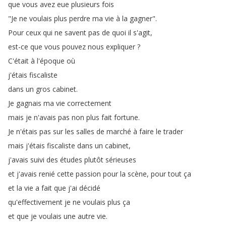
que
vous
avez
eue
plusieurs
fois
"
Je
ne
voulais
plus
perdre
ma
vie
à
la
gagner
".
Pour
ceux
qui
ne
savent
pas
de
quoi
il
s'agit
,
est-ce
que
vous
pouvez
nous
expliquer
?
C'était
à
l'époque
où
j'étais
fiscaliste
dans
un
gros
cabinet
.
Je
gagnais
ma
vie
correctement
mais
je
n'avais
pas
non
plus
fait
fortune
.
Je
n'étais
pas
sur
les
salles
de
marché
à
faire
le
trader
mais
j'étais
fiscaliste
dans
un
cabinet
,
j'avais
suivi
des
études
plutôt
sérieuses
et
j'avais
renié
cette
passion
pour
la
scène
,
pour
tout
ça
et
la
vie
a
fait
que
j'ai
décidé
qu'effectivement
je
ne
voulais
plus
ça
et
que
je
voulais
une
autre
vie
.