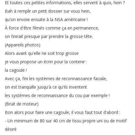
Et
toutes
ces
petites
informations
,
elles
servent
à
quoi
,
hein
?
Bah
à
remplir
un
petit
dossier
sur
vous
hein
,
qu'on
envoie
ensuite
à
la
NSA
américaine
!
À
force
d'être
filmés
comme
ça
en
permanence
,
on
finirait
presque
par
prendre
la
grosse
tête
.
(
Appareils
photos
)
Alors
avant
qu'elle
ne
soit
trop
grosse
je
vous
propose
un
écrin
pour
la
contenir
:
la
cagoule
!
Avec
ça
,
fini
les
systèmes
de
reconnaissance
faciale
,
on
est
tranquille
jusqu'à
ce
qu'ils
inventent
les
systèmes
de
reconnaissance
du
cou
par
exemple
!
(
Bruit
de
moteur
)
Bon
alors
pour
faire
une
cagoule
,
il
vous
faut
tout
d'abord
:
-
Un
minimum
de
80
sur
40
cm
de
tissu
propre
uni
ou
de
motif
désiré