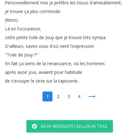
Personnellement
moi
je
préfère
les
tissus
d'ameublement
,
je
trouve
ça
plus
commode
.
(
Rires
)
Là
en
l'occurence
,
cette
petite
toile
de
Jouy
que
je
trouve
très
sympa
.
D'ailleurs
,
savez-vous
d'où
vient
l'expression
"
Toile
de
Jouy
?"
En
fait
ça
viens
de
la
renaissance
,
où
les
hommes
après
avoir
joui
,
avaient
pour
habitude
de
s'essuyer
le
sexe
sur
la
tapisserie
.
1
2
3
4
SAYA MENGERTI SELURUH TEKS