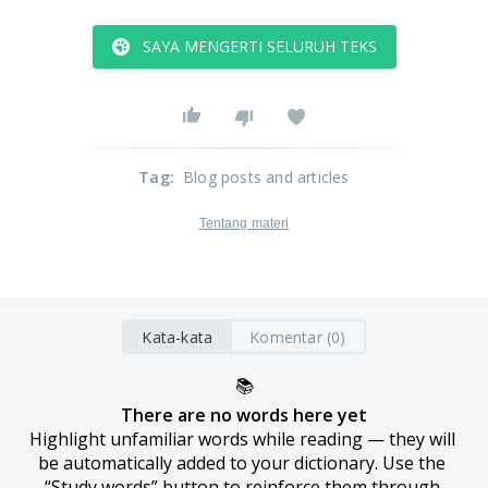
SAYA MENGERTI SELURUH TEKS
Tag
:
Blog posts and articles
Tentang materi
Kata-kata
Komentar (0)
📚
There are no words here yet
Highlight unfamiliar words while reading — they will 
be automatically added to your dictionary. Use the 
“Study words” button to reinforce them through 