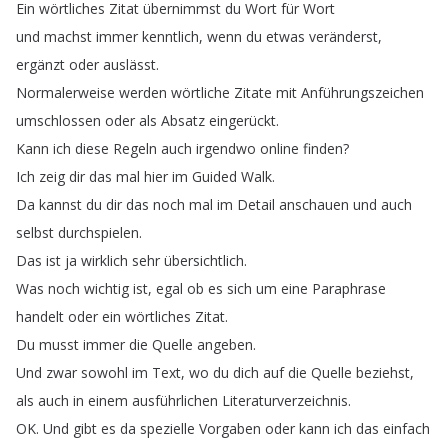
Ein
wörtliches
Zitat
übernimmst
du
Wort
für
Wort
und
machst
immer
kenntlich
,
wenn
du
etwas
veränderst
,
ergänzt
oder
auslässt
.
Normalerweise
werden
wörtliche
Zitate
mit
Anführungszeichen
umschlossen
oder
als
Absatz
eingerückt
.
Kann
ich
diese
Regeln
auch
irgendwo
online
finden
?
Ich
zeig
dir
das
mal
hier
im
Guided
Walk
.
Da
kannst
du
dir
das
noch
mal
im
Detail
anschauen
und
auch
selbst
durchspielen
.
Das
ist
ja
wirklich
sehr
übersichtlich
.
Was
noch
wichtig
ist
,
egal
ob
es
sich
um
eine
Paraphrase
handelt
oder
ein
wörtliches
Zitat
.
Du
musst
immer
die
Quelle
angeben
.
Und
zwar
sowohl
im
Text
,
wo
du
dich
auf
die
Quelle
beziehst
,
als
auch
in
einem
ausführlichen
Literaturverzeichnis
.
OK
.
Und
gibt
es
da
spezielle
Vorgaben
oder
kann
ich
das
einfach