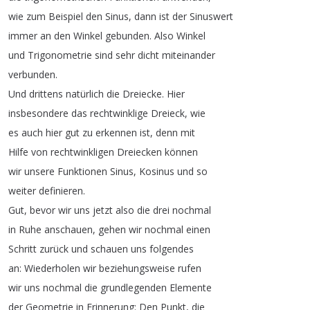
wie
zum
Beispiel
den
Sinus
,
dann
ist
der
Sinuswert
immer
an
den
Winkel
gebunden
.
Also
Winkel
und
Trigonometrie
sind
sehr
dicht
miteinander
verbunden
.
Und
drittens
natürlich
die
Dreiecke
.
Hier
insbesondere
das
rechtwinklige
Dreieck
,
wie
es
auch
hier
gut
zu
erkennen
ist
,
denn
mit
Hilfe
von
rechtwinkligen
Dreiecken
können
wir
unsere
Funktionen
Sinus
,
Kosinus
und
so
weiter
definieren
.
Gut
,
bevor
wir
uns
jetzt
also
die
drei
nochmal
in
Ruhe
anschauen
,
gehen
wir
nochmal
einen
Schritt
zurück
und
schauen
uns
folgendes
an
:
Wiederholen
wir
beziehungsweise
rufen
wir
uns
nochmal
die
grundlegenden
Elemente
der
Geometrie
in
Erinnerung
:
Den
Punkt
,
die