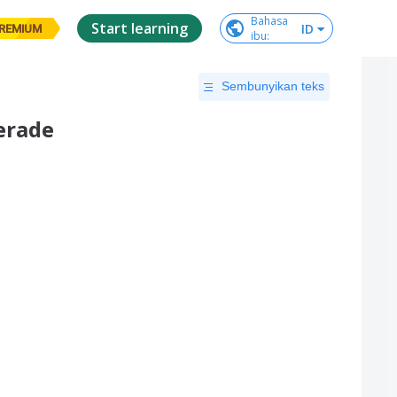
Bahasa

Start learning
ID
REMIUM
ibu
:
Sembunyikan teks
Gerade