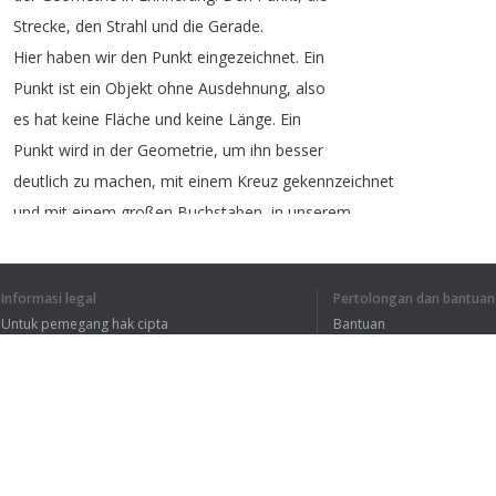
Strecke
,
den
Strahl
und
die
Gerade
.
Hier
haben
wir
den
Punkt
eingezeichnet
.
Ein
Punkt
ist
ein
Objekt
ohne
Ausdehnung
,
also
es
hat
keine
Fläche
und
keine
Länge
.
Ein
Punkt
wird
in
der
Geometrie
,
um
ihn
besser
deutlich
zu
machen
,
mit
einem
Kreuz
gekennzeichnet
und
mit
einem
großen
Buchstaben
,
in
unserem
Fall
das
große
„
A
“
beschriftet
.
Gut
,
diesen
Punkt
,
den
können
wir
hier
auf
diese
Informasi legal
Pertolongan dan bantuan
Fläche
,
also
auf
diese
Ebene
,
beliebig
setzen
,
Untuk pemegang hak cipta
Bantuan
wo
wir
möchten
.
Wenn
wir
jetzt
einen
zweiten
Kebijakan Privasi
FAQ
Terms of Use
1
2
3
Ekstensi peramban