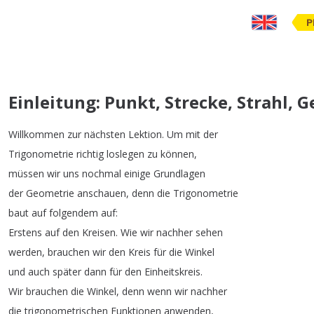
P
Einleitung: Punkt, Strecke, Strahl, 
Willkommen
zur
nächsten
Lektion
.
Um
mit
der
Trigonometrie
richtig
loslegen
zu
können
,
müssen
wir
uns
nochmal
einige
Grundlagen
der
Geometrie
anschauen
,
denn
die
Trigonometrie
baut
auf
folgendem
auf
:
Erstens
auf
den
Kreisen
.
Wie
wir
nachher
sehen
werden
,
brauchen
wir
den
Kreis
für
die
Winkel
und
auch
später
dann
für
den
Einheitskreis
.
Wir
brauchen
die
Winkel
,
denn
wenn
wir
nachher
die
trigonometrischen
Funktionen
anwenden
,