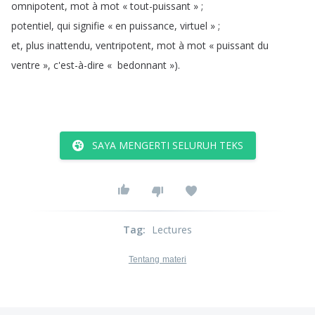
omnipotent
,
mot
à
mot
« tout-puissant »
;
potentiel
,
qui
signifie
« en
puissance
,
virtuel »
;
et
,
plus
inattendu
,
ventripotent
,
mot
à
mot
« puissant
du
ventre »
,
c'est-à-dire
«
bedonnant »
).
SAYA MENGERTI SELURUH TEKS
Tag
:
Lectures
Tentang materi