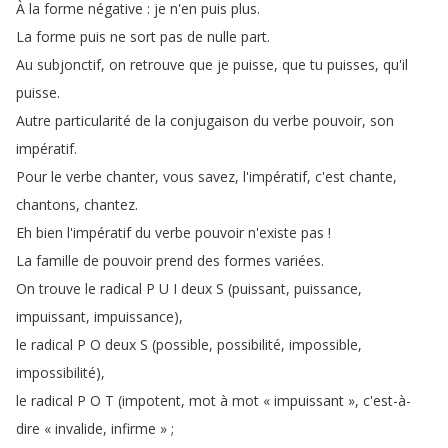
À
la
forme
négative
:
je
n'en
puis
plus
.
La
forme
puis
ne
sort
pas
de
nulle
part
.
Au
subjonctif
,
on
retrouve
que
je
puisse
,
que
tu
puisses
,
qu'il
puisse
.
Autre
particularité
de
la
conjugaison
du
verbe
pouvoir
,
son
impératif
.
Pour
le
verbe
chanter
,
vous
savez
,
l'impératif
,
c'est
chante
,
chantons
,
chantez
.
Eh
bien
l'impératif
du
verbe
pouvoir
n'existe
pas
!
La
famille
de
pouvoir
prend
des
formes
variées
.
On
trouve
le
radical
P
U
I
deux
S
(
puissant
,
puissance
,
impuissant
,
impuissance
),
le
radical
P
O
deux
S
(
possible
,
possibilité
,
impossible
,
impossibilité
),
le
radical
P
O
T
(
impotent
,
mot
à
mot
« impuissant »
,
c'est-à-
dire
« invalide
,
infirme »
;