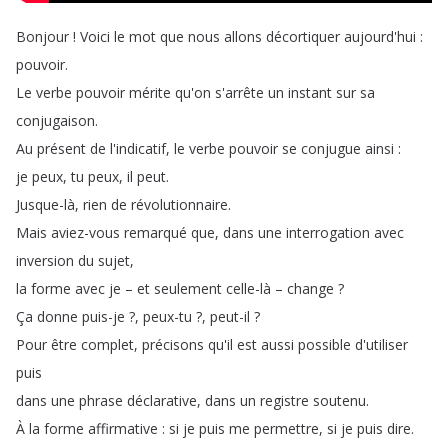
Bonjour
!
Voici
le
mot
que
nous
allons
décortiquer
aujourd'hui
:
pouvoir
.
Le
verbe
pouvoir
mérite
qu'on
s'arrête
un
instant
sur
sa
conjugaison
.
Au
présent
de
l'indicatif
,
le
verbe
pouvoir
se
conjugue
ainsi
:
je
peux
,
tu
peux
,
il
peut
.
Jusque-là
,
rien
de
révolutionnaire
.
Mais
aviez-vous
remarqué
que
,
dans
une
interrogation
avec
inversion
du
sujet
,
la
forme
avec
je
–
et
seulement
celle-là
–
change
?
Ça
donne
puis-je
?
,
peux-tu
?
,
peut-il
?
Pour
être
complet
,
précisons
qu'il
est
aussi
possible
d'utiliser
puis
dans
une
phrase
déclarative
,
dans
un
registre
soutenu
.
À
la
forme
affirmative
:
si
je
puis
me
permettre
,
si
je
puis
dire
.