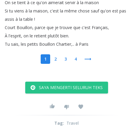
On
se
tient
à
ce
qu'on
aimerait
servir
à
la
maison
Si
tu
viens
à
la
maison
,
c'est
la
même
chose
sauf
qu'on
est
pas
assis
à
la
table
!
Court
Bouillon
,
parce
que
je
trouve
que
c'est
Français
,
À
l'esprit
,
on
le
retient
plutôt
bien
.
Tu
sais
,
les
petits
Bouillon
Chartier
,..
à
Paris
1
2
3
4
SAYA MENGERTI SELURUH TEKS
Tag
:
Travel