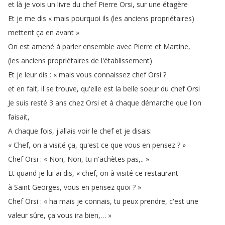
et
là
je
vois
un
livre
du
chef
Pierre
Orsi
,
sur
une
étagère
Et
je
me
dis
« mais
pourquoi
ils
(
les
anciens
propriétaires
)
mettent
ça
en
avant »
On
est
amené
à
parler
ensemble
avec
Pierre
et
Martine
,
(
les
anciens
propriétaires
de
l'établissement
)
Et
je
leur
dis
:
« mais
vous
connaissez
chef
Orsi
?
et
en
fait
,
il
se
trouve
,
qu'elle
est
la
belle
soeur
du
chef
Orsi
Je
suis
resté
3
ans
chez
Orsi
et
à
chaque
démarche
que
l'on
faisait
,
A
chaque
fois
,
j'allais
voir
le
chef
et
je
disais
:
« Chef
,
on
a
visité
ça
,
qu'est
ce
que
vous
en
pensez
?
»
Chef
Orsi
:
« Non
,
Non
,
tu
n'achètes
pas
,..
»
Et
quand
je
lui
ai
dis
,
« chef
,
on
à
visité
ce
restaurant
à
Saint
Georges
,
vous
en
pensez
quoi
?
»
Chef
Orsi
:
« ha
mais
je
connais
,
tu
peux
prendre
,
c'est
une
valeur
sûre
,
ça
vous
ira
bien
,…
»