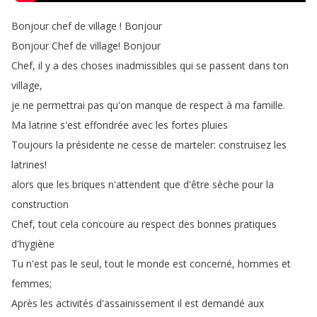
Bonjour
chef
de
village
!
Bonjour
Bonjour
Chef
de
village
!
Bonjour
Chef
,
il
y
a
des
choses
inadmissibles
qui
se
passent
dans
ton
village
,
je
ne
permettrai
pas
qu'on
manque
de
respect
à
ma
famille
.
Ma
latrine
s'est
effondrée
avec
les
fortes
pluies
Toujours
la
présidente
ne
cesse
de
marteler
:
construisez
les
latrines
!
alors
que
les
briques
n'attendent
que
d'être
sèche
pour
la
construction
Chef
,
tout
cela
concoure
au
respect
des
bonnes
pratiques
d'hygiène
Tu
n'est
pas
le
seul
,
tout
le
monde
est
concerné
,
hommes
et
femmes
;
Après
les
activités
d'assainissement
il
est
demandé
aux