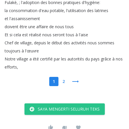
Fulakè
, ;
l'adoption
des
bonnes
pratiques
d'hygiène
:
la
consommation
d'eau
potable
,
l'utilisation
des
latrines
et
l'assainissement
doivent
être
une
affaire
de
nous
tous
Et
si
cela
est
réalisé
nous
seront
tous
à
l'aise
Chef
de
village
,
depuis
le
début
des
activités
nous
sommes
toujours
à
l'œuvre
Notre
village
a
été
certifié
par
les
autorités
du
pays
grâce
à
nos
efforts
,
1
2
SAYA MENGERTI SELURUH TEKS