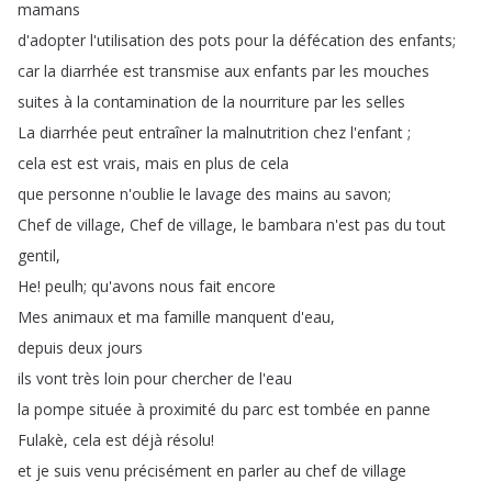
mamans
d'adopter
l'utilisation
des
pots
pour
la
défécation
des
enfants
;
car
la
diarrhée
est
transmise
aux
enfants
par
les
mouches
suites
à
la
contamination
de
la
nourriture
par
les
selles
La
diarrhée
peut
entraîner
la
malnutrition
chez
l'enfant
;
cela
est
est
vrais
,
mais
en
plus
de
cela
que
personne
n'oublie
le
lavage
des
mains
au
savon
;
Chef
de
village
,
Chef
de
village
,
le
bambara
n'est
pas
du
tout
gentil
,
He
!
peulh
;
qu'avons
nous
fait
encore
Mes
animaux
et
ma
famille
manquent
d'eau
,
depuis
deux
jours
ils
vont
très
loin
pour
chercher
de
l'eau
la
pompe
située
à
proximité
du
parc
est
tombée
en
panne
Fulakè
,
cela
est
déjà
résolu
!
et
je
suis
venu
précisément
en
parler
au
chef
de
village