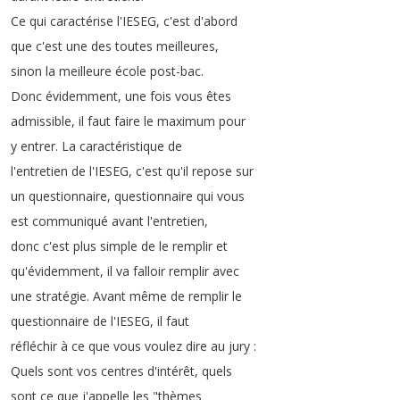
Ce
qui
caractérise
l'IESEG
,
c'est
d'abord
que
c'est
une
des
toutes
meilleures
,
sinon
la
meilleure
école
post-bac
.
Donc
évidemment
,
une
fois
vous
êtes
admissible
,
il
faut
faire
le
maximum
pour
y
entrer
.
La
caractéristique
de
l'entretien
de
l'IESEG
,
c'est
qu'il
repose
sur
un
questionnaire
,
questionnaire
qui
vous
est
communiqué
avant
l'entretien
,
donc
c'est
plus
simple
de
le
remplir
et
qu'évidemment
,
il
va
falloir
remplir
avec
une
stratégie
.
Avant
même
de
remplir
le
questionnaire
de
l'IESEG
,
il
faut
réfléchir
à
ce
que
vous
voulez
dire
au
jury
:
Quels
sont
vos
centres
d'intérêt
,
quels
sont
ce
que
j'appelle
les
"
thèmes