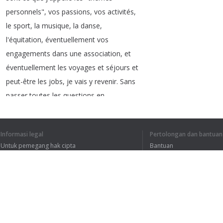
personnels
",
vos
passions
,
vos
activités
,
le
sport
,
la
musique
,
la
danse
,
l'équitation
,
éventuellement
vos
engagements
dans
une
association
,
et
éventuellement
les
voyages
et
séjours
et
peut-être
les
jobs
,
je
vais
y
revenir
.
Sans
passer
toutes
les
questions
en
revue
,
vous
allez
en
avoir
certaines
:
"
Pourquoi
avez
vous
décidé
de
candidater
à
l'IESEG
?"
Informasi legal
Pertolongan dan bantuan
C'est
évidemment
la
question
la
plus
Untuk pemegang hak cipta
Bantuan
importante
.
Et
pour
ça
,
vous
devez
être
bien
Kebijakan Privasi
FAQ
informés
sur
l'école
,
avoir
fait
Terms of Use
comme
moi
un
petit
tour
sur
le
site
,
vous
vous
êtes
fait
une
petite
fiche
.
Par
exemple
,
la
première
année
du
cycle
Ekstensi peramban