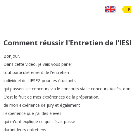
P
Comment réussir l'Entretien de l'IES
Bonjour
.
Dans
cette
vidéo
,
je
vais
vous
parler
tout
particulièrement
de
l'entretien
individuel
de
l'IESEG
pour
les
étudiants
qui
passent
ce
concours
via
le
concours
via
le
concours
Accès
,
don
C'est
le
fruit
de
mes
expériences
de
la
préparation
,
de
mon
expérience
de
jury
et
également
l'expérience
que
j'ai
des
élèves
qui
m'ont
expliqué
ce
qui
s'était
passé
durant
leurs
entretiens
.