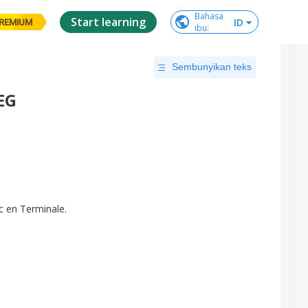
Bahasa

Start learning
ID
REMIUM
ibu
:
Sembunyikan teks
EG
c
en
Terminale
.