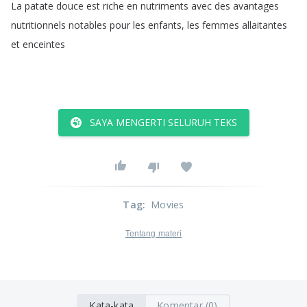
La
patate
douce
est
riche
en
nutriments
avec
des
avantages
nutritionnels
notables
pour
les
enfants
,
les
femmes
allaitantes
et
enceintes
SAYA MENGERTI SELURUH TEKS
Tag
:
Movies
Tentang materi
Kata-kata
Komentar (0)