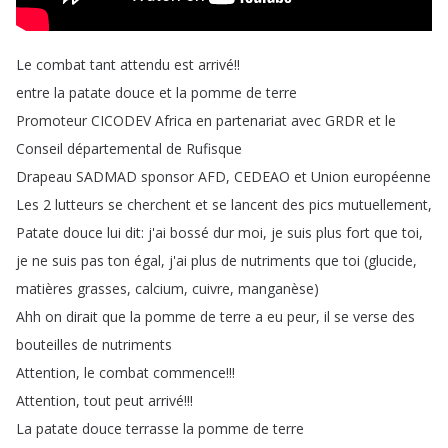
Le
combat
tant
attendu
est
arrivé
!!
entre
la
patate
douce
et
la
pomme
de
terre
Promoteur
CICODEV
Africa
en
partenariat
avec
GRDR
et
le
Conseil
départemental
de
Rufisque
Drapeau
SADMAD
sponsor
AFD
,
CEDEAO
et
Union
européenne
Les
2
lutteurs
se
cherchent
et
se
lancent
des
pics
mutuellement
,
Patate
douce
lui
dit
:
j'ai
bossé
dur
moi
,
je
suis
plus
fort
que
toi
,
je
ne
suis
pas
ton
égal
,
j'ai
plus
de
nutriments
que
toi
(
glucide
,
matières
grasses
,
calcium
,
cuivre
,
manganèse
)
Ahh
on
dirait
que
la
pomme
de
terre
a
eu
peur
,
il
se
verse
des
bouteilles
de
nutriments
Attention
,
le
combat
commence
!!!
Attention
,
tout
peut
arrivé
!!!
La
patate
douce
terrasse
la
pomme
de
terre