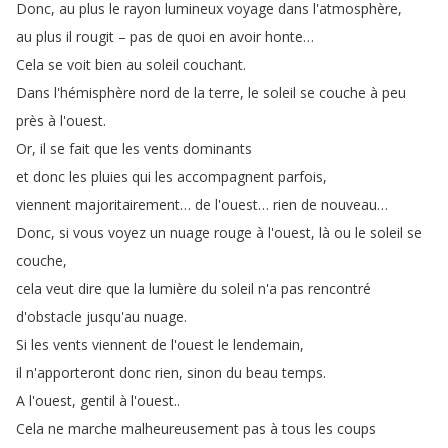
Donc
,
au
plus
le
rayon
lumineux
voyage
dans
l'atmosphère
,
au
plus
il
rougit
–
pas
de
quoi
en
avoir
honte
…
Cela
se
voit
bien
au
soleil
couchant
.
Dans
l'hémisphère
nord
de
la
terre
,
le
soleil
se
couche
à
peu
près
à
l'ouest
.
Or
,
il
se
fait
que
les
vents
dominants
et
donc
les
pluies
qui
les
accompagnent
parfois
,
viennent
majoritairement
…
de
l'ouest
…
rien
de
nouveau
…
Donc
,
si
vous
voyez
un
nuage
rouge
à
l'ouest
,
là
ou
le
soleil
se
couche
,
cela
veut
dire
que
la
lumière
du
soleil
n'a
pas
rencontré
d'obstacle
jusqu'au
nuage
.
Si
les
vents
viennent
de
l'ouest
le
lendemain
,
il
n'apporteront
donc
rien
,
sinon
du
beau
temps
.
A
l'ouest
,
gentil
à
l'ouest
..
Cela
ne
marche
malheureusement
pas
à
tous
les
coups