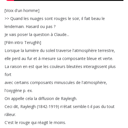
[
Voix
d'un
homme
]
>>
Quand
les
nuages
sont
rouges
le
soir
,
il
fait
beau
le
lendemain
.
Hasard
ou
pas
?
Je
vais
poser
la
question
à
Claude
...
[
Film
intro
Terughh
]
Lorsque
la
lumière
du
soleil
traverse
l'atmosphère
terrestre
,
elle
perd
au
fur
et
à
mesure
sa
composante
bleue
et
verte
.
La
raison
en
est
que
les
couleurs
bleutées
interagissent
plus
fort
avec
certains
composants
minuscules
de
l'atmosphère
,
l'oxygène
p
.
ex
.
On
appelle
cela
la
diffusion
de
Rayleigh
.
Ceci
dit
,
Rayleigh
(1842-1919)
n'était
semble-t-il
pas
du
tout
râleur
.
C'est
le
rouge
qui
réagit
le
moins
.