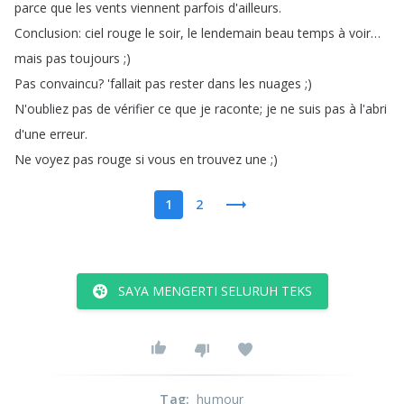
parce
que
les
vents
viennent
parfois
d'ailleurs
.
Conclusion
:
ciel
rouge
le
soir
,
le
lendemain
beau
temps
à
voir
…
mais
pas
toujours
;)
Pas
convaincu
?
'fallait
pas
rester
dans
les
nuages
;)
N'oubliez
pas
de
vérifier
ce
que
je
raconte
;
je
ne
suis
pas
à
l'abri
d'une
erreur
.
Ne
voyez
pas
rouge
si
vous
en
trouvez
une
;)
1
2
SAYA MENGERTI SELURUH TEKS
Tag
:
humour