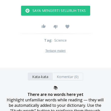
SAYA MENGERTI SELURUH TEKS
Tag
:
Science
Tentang materi
Kata-kata
Komentar (0)
📚
There are no words here yet
Highlight unfamiliar words while reading — they will 
be automatically added to your dictionary. Use the 
“Study words” button to reinforce them through 