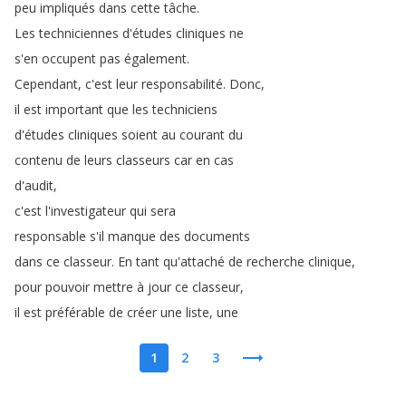
peu
impliqués
dans
cette
tâche
.
Les
techniciennes
d'études
cliniques
ne
s'en
occupent
pas
également
.
Cependant
,
c'est
leur
responsabilité
.
Donc
,
il
est
important
que
les
techniciens
d'études
cliniques
soient
au
courant
du
contenu
de
leurs
classeurs
car
en
cas
d'audit
,
c'est
l'investigateur
qui
sera
responsable
s'il
manque
des
documents
dans
ce
classeur
.
En
tant
qu'attaché
de
recherche
clinique
,
pour
pouvoir
mettre
à
jour
ce
classeur
,
il
est
préférable
de
créer
une
liste
,
une
1
2
3