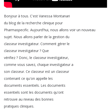
Bonjour
à
tous
.
C'est
Vanessa
Montanari
du
blog
de
la
recherche
clinique
pour
Pharmaspecific
.
Aujourd'hui
,
nous
allons
voir
un
nouveau
sujet
.
Nous
allons
parler
de
la
gestion
du
classeur
investigateur
.
Comment
gérer
le
classeur
investigateur
?
Que
vérifiez
?
Donc
,
le
classeur
investigateur
,
comme
vous
savez
,
chaque
investigateur
a
son
classeur
.
Ce
classeur
est
un
classeur
contenant
ce
qu'on
appelle
les
documents
essentiels
.
Les
documents
essentiels
sont
les
documents
qu'ont
retrouve
au
niveau
des
bonnes
pratiques
cliniques
.